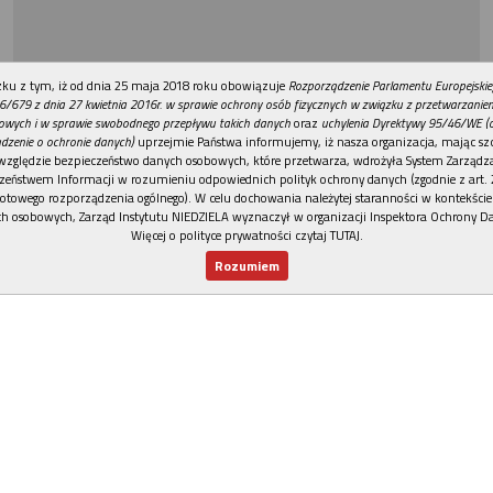
REKLAMA
ku z tym, iż od dnia 25 maja 2018 roku obowiązuje
Rozporządzenie Parlamentu Europejskie
6/679 z dnia 27 kwietnia 2016r. w sprawie ochrony osób fizycznych w związku z przetwarzani
owych i w sprawie swobodnego przepływu takich danych
oraz
uchylenia Dyrektywy 95/46/WE (
dzenie o ochronie danych)
uprzejmie Państwa informujemy, iż nasza organizacja, mając szc
względzie bezpieczeństwo danych osobowych, które przetwarza, wdrożyła System Zarządz
zeństwem Informacji w rozumieniu odpowiednich polityk ochrony danych (zgodnie z art. 2
otowego rozporządzenia ogólnego). W celu dochowania należytej staranności w kontekście
h osobowych, Zarząd Instytutu NIEDZIELA wyznaczył w organizacji Inspektora Ochrony D
Więcej o polityce prywatności czytaj TUTAJ
.
Rozumiem
Nowy numer
Dla Ciebie
Najnowsze
Wspieram