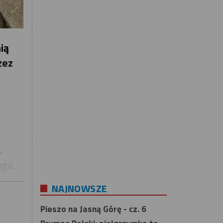
ią
zez
,
,
oga.
NAJNOWSZE
Pieszo na Jasną Górę - cz. 6