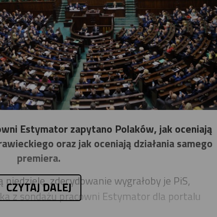
ni Estymator zapytano Polaków, jak oceniają
awieckiego oraz jak oceniają działania samego
premiera.
ą niedzielę, zdecydowanie wygrałoby je PiS,
CZYTAJ DALEJ
ika z sondażu pracowni Estymator dla portalu