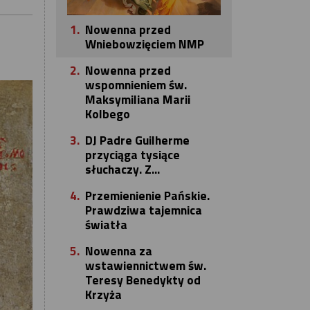
1.
Nowenna przed
Wniebowzięciem NMP
2.
Nowenna przed
wspomnieniem św.
Maksymiliana Marii
Kolbego
3.
DJ Padre Guilherme
przyciąga tysiące
słuchaczy. Z...
4.
Przemienienie Pańskie.
Prawdziwa tajemnica
światła
5.
Nowenna za
wstawiennictwem św.
Teresy Benedykty od
Krzyża