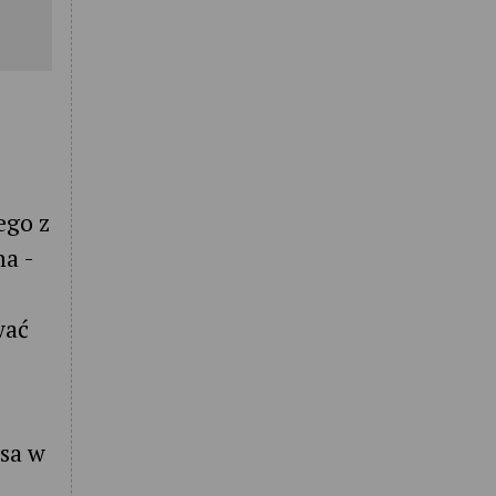
ego z
na -
wać
isa w