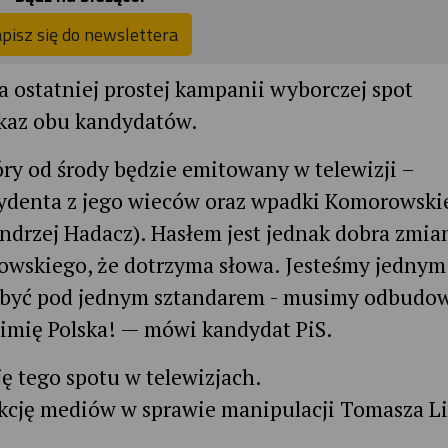
pisz się do newslettera
 ostatniej prostej kampanii wyborczej spot
kaz obu kandydatów.
y od środy będzie emitowany w telewizji –
zydenta z jego wieców oraz wpadki Komorowski
ndrzej Hadacz). Hasłem jest jednak dobra zmia
wskiego, że dotrzyma słowa. Jesteśmy jednym
 być pod jednym sztandarem - musimy odbudo
 imię Polska! — mówi kandydat PiS.
ę tego spotu w telewizjach.
akcję mediów w sprawie manipulacji Tomasza L