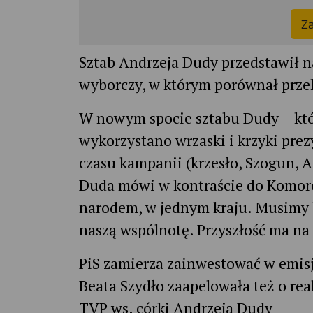
Za
Sztab Andrzeja Dudy przedstawił na
wyborczy, w którym porównał prze
W nowym spocie sztabu Dudy – któr
wykorzystano wrzaski i krzyki pre
czasu kampanii (krzesło, Szogun, A
Duda mówi w kontraście do Komoro
narodem, w jednym kraju. Musimy
naszą wspólnotę. Przyszłość ma na
PiS zamierza zainwestować w emisj
Beata Szydło zaapelowała też o re
TVP ws. córki Andrzeja Dudy