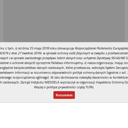
REKLAMA
ku z tym, iż od dnia 25 maja 2018 roku obowiązuje
Rozporządzenie Parlamentu Europejskie
6/679 z dnia 27 kwietnia 2016r. w sprawie ochrony osób fizycznych w związku z przetwarzani
owych i w sprawie swobodnego przepływu takich danych
oraz
uchylenia Dyrektywy 95/46/WE (
dzenie o ochronie danych)
uprzejmie Państwa informujemy, iż nasza organizacja, mając szc
względzie bezpieczeństwo danych osobowych, które przetwarza, wdrożyła System Zarządz
zeństwem Informacji w rozumieniu odpowiednich polityk ochrony danych (zgodnie z art. 2
otowego rozporządzenia ogólnego). W celu dochowania należytej staranności w kontekście
h osobowych, Zarząd Instytutu NIEDZIELA wyznaczył w organizacji Inspektora Ochrony D
Więcej o polityce prywatności czytaj TUTAJ
.
Rozumiem
Nowy numer
Dla Ciebie
Najnowsze
Wspieram