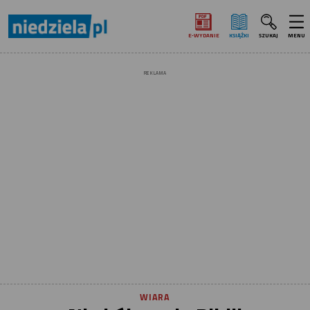
E‑WYDANIE
KSIĄŻKI
SZUKAJ
MENU
REKLAMA
WIARA