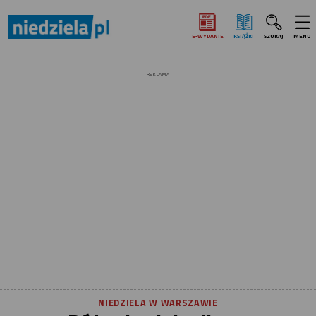
E‑WYDANIE
KSIĄŻKI
SZUKAJ
MENU
REKLAMA
NIEDZIELA W WARSZAWIE