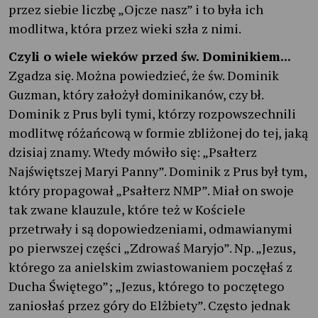
przez siebie liczbę „Ojcze nasz” i to była ich
modlitwa, która przez wieki szła z nimi.
Czyli o wiele wieków przed św. Dominikiem...
Zgadza się. Można powiedzieć, że św. Dominik
Guzman, który założył dominikanów, czy bł.
Dominik z Prus byli tymi, którzy rozpowszechnili
modlitwę różańcową w formie zbliżonej do tej, jaką
dzisiaj znamy. Wtedy mówiło się: „Psałterz
Najświętszej Maryi Panny”. Dominik z Prus był tym,
który propagował „Psałterz NMP”. Miał on swoje
tak zwane klauzule, które też w Kościele
przetrwały i są dopowiedzeniami, odmawianymi
po pierwszej części „Zdrowaś Maryjo”. Np. „Jezus,
którego za anielskim zwiastowaniem poczęłaś z
Ducha Świętego”; „Jezus, którego to poczętego
zaniosłaś przez góry do Elżbiety”. Często jednak