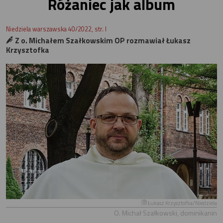
Różaniec jak album
Niedziela warszawska 40/2022, str. I
Z o. Michałem Szałkowskim OP rozmawiał Łukasz
Krzysztofka
Łukasz Krzysztofka/Niedziela
O. Michał Szałkowski, dominikanin