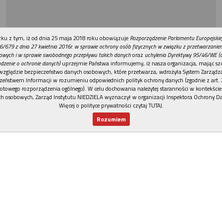
REKLAMA
ku z tym, iż od dnia 25 maja 2018 roku obowiązuje
Rozporządzenie Parlamentu Europejskie
6/679 z dnia 27 kwietnia 2016r. w sprawie ochrony osób fizycznych w związku z przetwarzani
owych i w sprawie swobodnego przepływu takich danych
oraz
uchylenia Dyrektywy 95/46/WE (
dzenie o ochronie danych)
uprzejmie Państwa informujemy, iż nasza organizacja, mając szc
względzie bezpieczeństwo danych osobowych, które przetwarza, wdrożyła System Zarządz
zeństwem Informacji w rozumieniu odpowiednich polityk ochrony danych (zgodnie z art. 2
otowego rozporządzenia ogólnego). W celu dochowania należytej staranności w kontekście
h osobowych, Zarząd Instytutu NIEDZIELA wyznaczył w organizacji Inspektora Ochrony D
Więcej o polityce prywatności czytaj TUTAJ
.
Rozumiem
Nowy numer
Dla Ciebie
Najnowsze
Wspieram