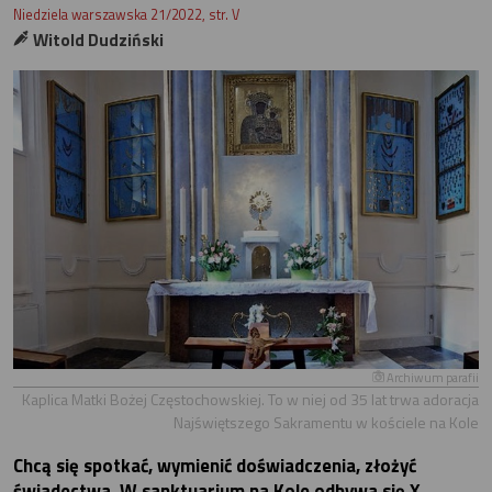
Niedziela warszawska 21/2022, str. V
Witold Dudziński
Archiwum parafii
Kaplica Matki Bożej Częstochowskiej. To w niej od 35 lat trwa adoracja
Najświętszego Sakramentu w kościele na Kole
Chcą się spotkać, wymienić doświadczenia, złożyć
świadectwa. W sanktuarium na Kole odbywa się X