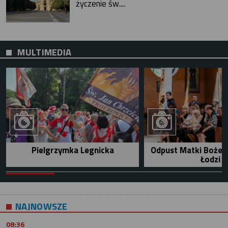
życzenie św....
MULTIMEDIA
Pielgrzymka Legnicka
Odpust Matki Bożej 
Łodzi
NAJNOWSZE
08:36