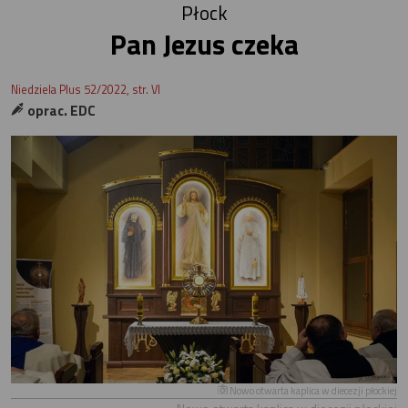
Płock
Pan Jezus czeka
Niedziela Plus 52/2022, str. VI
oprac. EDC
Nowo otwarta kaplica w diecezji płockiej