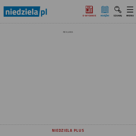
E‑WYDANIE
KSIĄŻKI
SZUKAJ
MENU
REKLAMA
NIEDZIELA PLUS