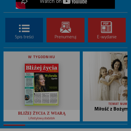
Spis treści
Prenumeruj
E-wydanie
W TYGODNIKU
TEMAT NUME
Miłość z Bożym 
BLIŻEJ ŻYCIA Z WIARĄ
Lifestylowy dodatek