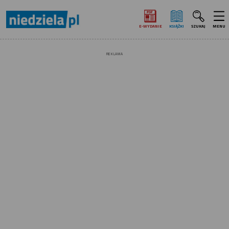
E‑WYDANIE
KSIĄŻKI
SZUKAJ
MENU
REKLAMA