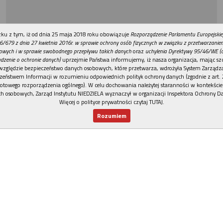
REKLAMA
ku z tym, iż od dnia 25 maja 2018 roku obowiązuje
Rozporządzenie Parlamentu Europejskie
6/679 z dnia 27 kwietnia 2016r. w sprawie ochrony osób fizycznych w związku z przetwarzani
owych i w sprawie swobodnego przepływu takich danych
oraz
uchylenia Dyrektywy 95/46/WE (
dzenie o ochronie danych)
uprzejmie Państwa informujemy, iż nasza organizacja, mając szc
względzie bezpieczeństwo danych osobowych, które przetwarza, wdrożyła System Zarządz
zeństwem Informacji w rozumieniu odpowiednich polityk ochrony danych (zgodnie z art. 2
otowego rozporządzenia ogólnego). W celu dochowania należytej staranności w kontekście
h osobowych, Zarząd Instytutu NIEDZIELA wyznaczył w organizacji Inspektora Ochrony D
Więcej o polityce prywatności czytaj TUTAJ
.
Rozumiem
Nowy numer
Dla Ciebie
Najnowsze
Wspieram