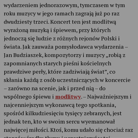
wydarzeniem jednorazowym, tymczasem w tym
roku muzycy w jego ramach zagrają już po raz
dwudziesty trzeci. Koncert ten jest modlitwą
wyrażoną muzyką i śpiewem, przy których
jednoczą się ludzie z różnych rejonów Polski i
świata. Jak zauważa pomysłodawca wydarzenia –
Jan Budziaszek, kompozytorzy i muzycy „robią z
zapomnianych starych pieśni kościelnych
prawdziwe perły, które zadziwiają świat”, co
skłania każdą z osób uczestniczących w koncercie
– zarówno na scenie, jak i przed nią – do
wspólnego śpiewu i
modlitwy
. – Najważniejszym i
najcenniejszym wykonawcą tego spotkania,
spośród kilkudziesięciu tysięcy zebranych, jest
jednak ten, kto w swoim sercu wyemanował
najwięcej miłości. Ktoś, komu udało się chociaż raz
stanąć w środku tłumu i uczestniczyć w tej