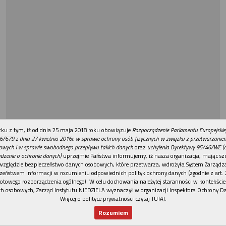
REKLAMA
ku z tym, iż od dnia 25 maja 2018 roku obowiązuje
Rozporządzenie Parlamentu Europejskie
6/679 z dnia 27 kwietnia 2016r. w sprawie ochrony osób fizycznych w związku z przetwarzani
owych i w sprawie swobodnego przepływu takich danych
oraz
uchylenia Dyrektywy 95/46/WE (
dzenie o ochronie danych)
uprzejmie Państwa informujemy, iż nasza organizacja, mając szc
względzie bezpieczeństwo danych osobowych, które przetwarza, wdrożyła System Zarządz
zeństwem Informacji w rozumieniu odpowiednich polityk ochrony danych (zgodnie z art. 2
otowego rozporządzenia ogólnego). W celu dochowania należytej staranności w kontekście
h osobowych, Zarząd Instytutu NIEDZIELA wyznaczył w organizacji Inspektora Ochrony D
Więcej o polityce prywatności czytaj TUTAJ
.
Rozumiem
Nowy numer
Dla Ciebie
Najnowsze
Wspieram