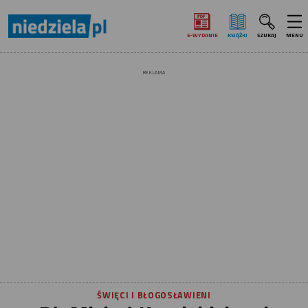
E‑WYDANIE
KSIĄŻKI
SZUKAJ
MENU
REKLAMA
ŚWIĘCI I BŁOGOSŁAWIENI