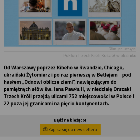
Ks. Janusz Sądel
Pokłon Trzech Króli. Kościół w Skalniku
Od Warszawy poprzez Kibeho w Rwandzie, Chicago,
ukraiński Żytomierz i po raz pierwszy w Betlejem - pod
hasłem „Odnowi oblicze ziemi”, nawiązującym do
pamiętnych słów św. Jana Pawła II, w niedzielę Orszaki
Trzech Króli przejdą ulicami 752 miejscowości w Polsce i
22 poza jej granicami na pięciu kontynentach.
Bądź na bieżąco!
Zapisz się do newslettera