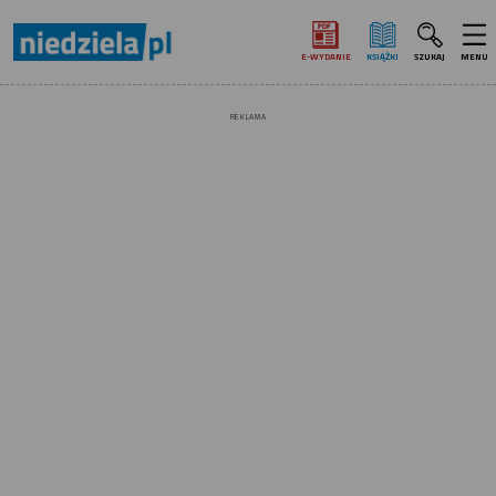
E‑WYDANIE
KSIĄŻKI
SZUKAJ
MENU
REKLAMA