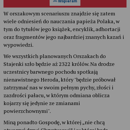
Wspieram
W orszakowym scenariuszu znajdzie się zatem
wiele odniesień do nauczania papieża Polaka, w
tym do tytułów jego książek, encyklik, adhortacji
oraz fragmentów jego najbardziej znanych kazań i
wypowiedzi.
We wszystkich planowanych Orszakach do
Stajenki szło będzie aż 2322 królów. Na drodze
uczestnicy barwnego pochodu spotkają
nienawistnego Heroda, który "będzie próbował
zatrzymać nas w swoim pełnym pychy, złości i
zazdrości pałacu, w którym odmiana oblicza
kojarzy się jedynie ze zmianami
powierzchownymi".
Miną ponadto Gospodę, w której „nie chcą
otworzyć drzwi Chrystusowi” i w której będą