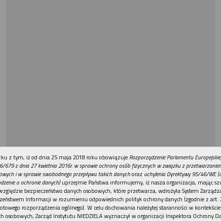
REKLAMA
ku z tym, iż od dnia 25 maja 2018 roku obowiązuje
Rozporządzenie Parlamentu Europejskie
6/679 z dnia 27 kwietnia 2016r. w sprawie ochrony osób fizycznych w związku z przetwarzani
owych i w sprawie swobodnego przepływu takich danych
oraz
uchylenia Dyrektywy 95/46/WE (
dzenie o ochronie danych)
uprzejmie Państwa informujemy, iż nasza organizacja, mając szc
względzie bezpieczeństwo danych osobowych, które przetwarza, wdrożyła System Zarządz
zeństwem Informacji w rozumieniu odpowiednich polityk ochrony danych (zgodnie z art. 2
otowego rozporządzenia ogólnego). W celu dochowania należytej staranności w kontekście
h osobowych, Zarząd Instytutu NIEDZIELA wyznaczył w organizacji Inspektora Ochrony D