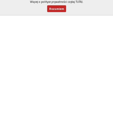
Więcej o polityce prywatności czytaj TUTAJ
.
Rozumiem
Nowy numer
Dla Ciebie
Najnowsze
Wspieram