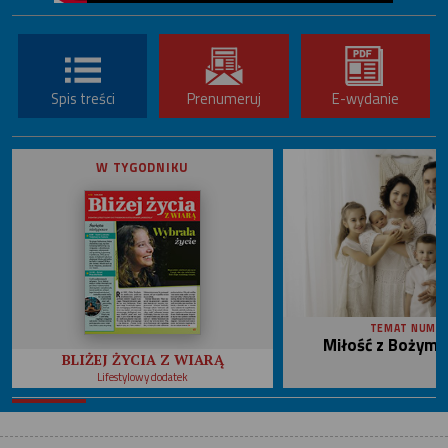
Spis treści
Prenumeruj
E-wydanie
W TYGODNIKU
TEMAT NUME
Miłość z Bożym 
BLIŻEJ ŻYCIA Z WIARĄ
Lifestylowy dodatek