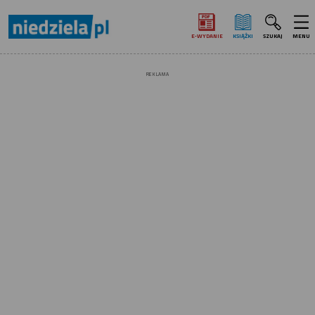
E‑WYDANIE
KSIĄŻKI
SZUKAJ
MENU
REKLAMA