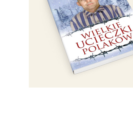
bitwa o kościół. To walka za wiarę 
opiekę… Wydano komendę: „Ognia!”
Śmiertelnie postrzelony Daniel Kar
trzymał wysoko nad głowami. Krzyż 
osunął się martwy na ziemię. Śmie
Hryciuka z Zaczopek, który przyni
dłużej, gdyby nie wypadek postrze
Przerwano ogień. Teraz żołnierze b
siekierami. Do świątyni wprowadz
W wyniku strzelaniny zginęło 13 un
leżały przy świątyni przez całą do
mogiły, którą zrównano z ziemią, 