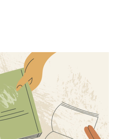
w
Niedziela 32/2026
i
MIŁOŚĆ Z BOŻYM ATESTEM
adze
ała
-
ZOBACZ
EDYTORIAL
adł
nie