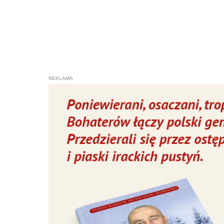
Pra
W Pratulinie, tak jak i w innych pa
wyznawcami religii cara. Carski nac
swoją świątynię nowemu probosz
rządowe. Lud nie zgodził się na no
wrócił do Pratulina z sotnią kozakó
parafia. Naczelnik zażądał kluczy
proboszcza - antyunitę. Nerwowe p
unici pozostawali nieustępliwi i 
przegrupowało się, szykując do at
rozkaz strzelania. Daniel Karmasz,
współobrońców świątyni: „Odrzućcie