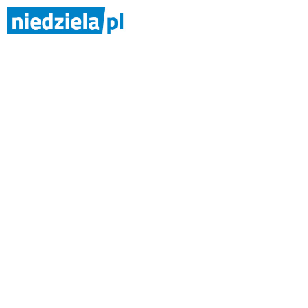
Pratulin - 
Niedziela Ogólnopolska
4/2004
Ks. Tomasz
Majczyna