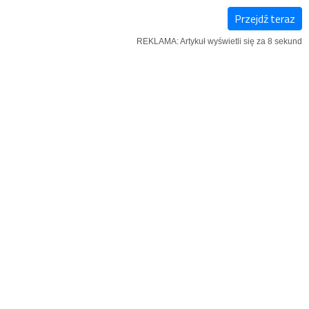
Przejdź teraz
E-
NOWY
IĄŻKI
REKLAMA: Artykuł wyświetli się za 7 sekund
WYDANIE
NUMER
w Podlaskich
REKLAMA