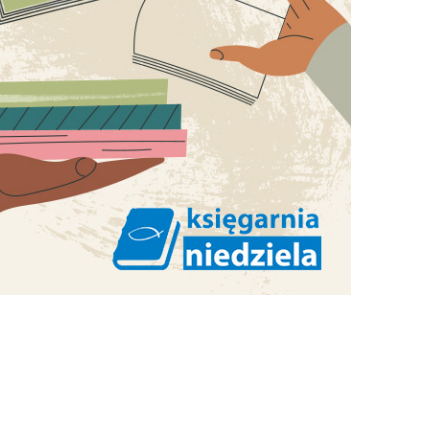
ię w
niuk.
Lubię sierpień, szczególnie ten
w Częstochowie. Bo w tym
ą
miesiącu ku Jasnej Górze
znów idą, biegną, jadą tysiące
raz
ludzi. Zaraźliwe są ich
entuzjazm wiary,
autentyczność, jakiś...
aby
KS. JAROSŁAW GRABOWSKI
RED. NACZELNY
ąbali
tych
.