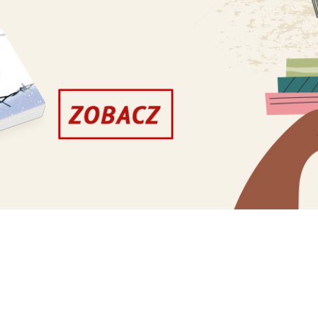
i za Chrystusa!”. Ktoś zaintonował pieśń: Kto s
. Padły strzały. Upadł zabity Wincenty Lewo
masz upadł na krzyż, który jeszcze przed chwil
podniósł Ignacy Frańczuk z Derła, ale i on za
rtelna kula dosięgnęła 19-letniego Aniceta
ósł obrońcom jedzenie. Masakra zapewne trwał
lenia żołnierza przez współatakującego kozaka.
ez przeszkód dotarli do drzwi cerkwi, które wyr
ono rządowego proboszcza.
itów, a rannych było ok. 180 osób. Ciała zabi
bę. Potem pogrzebano je, wrzucając do wspólnej
aby nie pozostawić żadnego śladu po pochówku
Błogosławieni