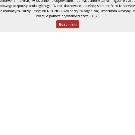
zeństwem Informacji w rozumieniu odpowiednich polityk ochrony danych (zgodnie z art. 2
otowego rozporządzenia ogólnego). W celu dochowania należytej staranności w kontekście
h osobowych, Zarząd Instytutu NIEDZIELA wyznaczył w organizacji Inspektora Ochrony D
Więcej o polityce prywatności czytaj TUTAJ
.
Rozumiem
Nowy numer
Dla Ciebie
Najnowsze
Wspieram