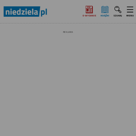
E‑WYDANIE
KSIĄŻKI
SZUKAJ
MENU
REKLAMA