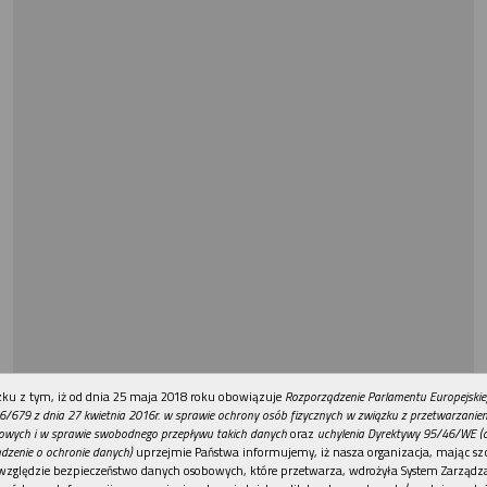
REKLAMA
ku z tym, iż od dnia 25 maja 2018 roku obowiązuje
Rozporządzenie Parlamentu Europejskie
6/679 z dnia 27 kwietnia 2016r. w sprawie ochrony osób fizycznych w związku z przetwarzani
owych i w sprawie swobodnego przepływu takich danych
oraz
uchylenia Dyrektywy 95/46/WE (
dzenie o ochronie danych)
uprzejmie Państwa informujemy, iż nasza organizacja, mając szc
względzie bezpieczeństwo danych osobowych, które przetwarza, wdrożyła System Zarządz