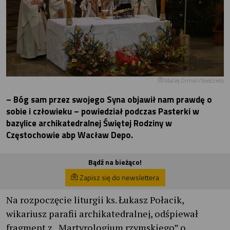
Maciej Orman/Niedziela
– Bóg sam przez swojego Syna objawił nam prawdę o
sobie i człowieku – powiedział podczas Pasterki w
bazylice archikatedralnej Świętej Rodziny w
Częstochowie abp Wacław Depo.
Bądź na bieżąco!
Zapisz się do newslettera
Na rozpoczęcie liturgii ks. Łukasz Połacik,
wikariusz parafii archikatedralnej, odśpiewał
fragment z „Martyrologium rzymskiego” o