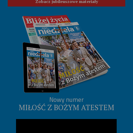
Zobacz jubileuszowe materiały
Nowy numer
MIŁOŚĆ Z BOŻYM ATESTEM