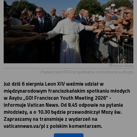
Vatican Media
Papież Leon XIV na spotkaniu z młodzieżą w Asyżu
Już dziś 6 sierpnia Leon XIV weźmie udział w
międzynarodowym franciszkańskim spotkaniu młodych
w Asyżu „GO! Franciscan Youth Meeting 2026” -
informuje Vatican News. Od 8.45 odpowie na pytania
młodzieży, a o 10.30 będzie przewodniczył Mszy św.
Zapraszamy na transmisje z wydarzeń na
vaticannews.va/pl z polskim komentarzem.