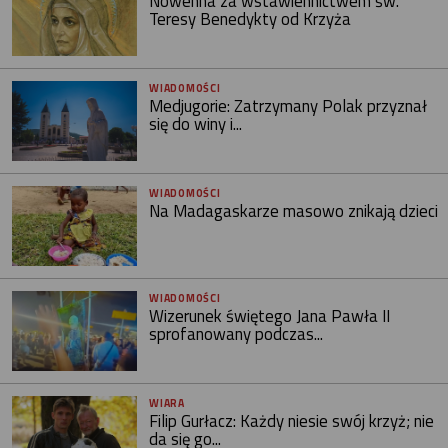
Nowenna za wstawiennictwem św.
Teresy Benedykty od Krzyża
WIADOMOŚCI
Medjugorie: Zatrzymany Polak przyznał
się do winy i...
WIADOMOŚCI
Na Madagaskarze masowo znikają dzieci
WIADOMOŚCI
Wizerunek świętego Jana Pawła II
sprofanowany podczas...
WIARA
Filip Gurłacz: Każdy niesie swój krzyż; nie
da się go...