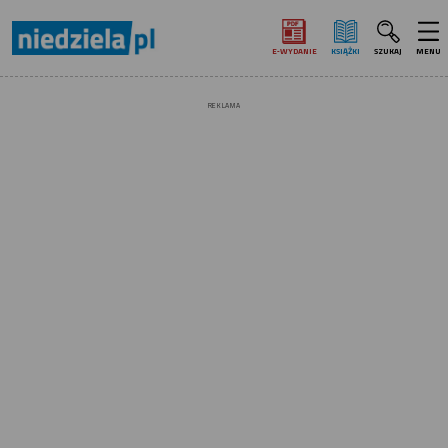
E‑WYDANIE
KSIĄŻKI
SZUKAJ
MENU
REKLAMA