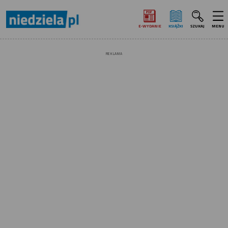
E‑WYDANIE
KSIĄŻKI
SZUKAJ
MENU
REKLAMA