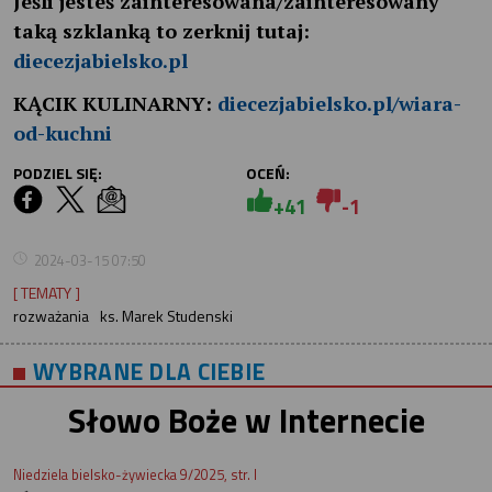
Jeśli jesteś zainteresowana/zainteresowany
taką szklanką to zerknij tutaj:
diecezjabielsko.pl
KĄCIK KULINARNY:
diecezjabielsko.pl/wiara-
od-kuchni
PODZIEL SIĘ:
OCEŃ:
+41
-1
2024-03-15 07:50
[ TEMATY ]
rozważania
ks. Marek Studenski
WYBRANE DLA CIEBIE
Słowo Boże w Internecie
Niedziela bielsko-żywiecka 9/2025, str. I