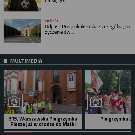
da się go...
KOŚCIÓŁ
Odpust Porcjunkuli: łaska szczególna, na
życzenie św....
MULTIMEDIA
315. Warszawska Pielgrzymka
Pielgrzymka Le
Piesza już w drodze do Matki