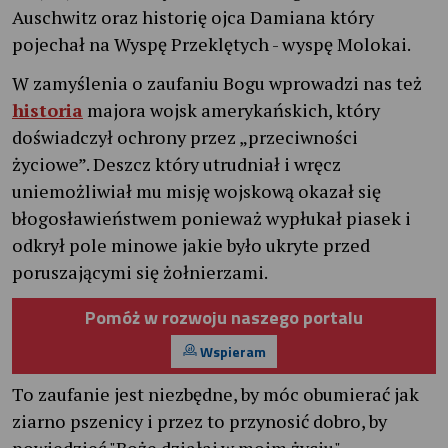
Auschwitz oraz historię ojca Damiana który
pojechał na Wyspę Przeklętych - wyspę Molokai.
W zamyślenia o zaufaniu Bogu wprowadzi nas też
historia
majora wojsk amerykańskich, który
doświadczył ochrony przez „przeciwności
życiowe”. Deszcz który utrudniał i wręcz
uniemożliwiał mu misję wojskową okazał się
błogosławieństwem ponieważ wypłukał piasek i
odkrył pole minowe jakie było ukryte przed
poruszającymi się żołnierzami.
Pomóż w rozwoju naszego portalu
Wspieram
To zaufanie jest niezbędne, by móc obumierać jak
ziarno pszenicy i przez to przynosić dobro, by