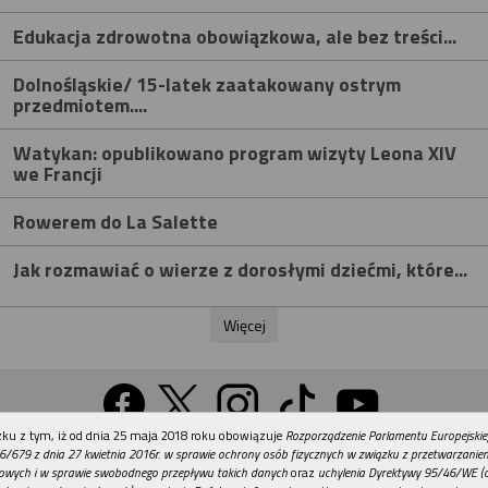
Edukacja zdrowotna obowiązkowa, ale bez treści...
Dolnośląskie/ 15-latek zaatakowany ostrym
przedmiotem....
Watykan: opublikowano program wizyty Leona XIV
we Francji
Rowerem do La Salette
Jak rozmawiać o wierze z dorosłymi dziećmi, które...
Więcej
REKLAMA
ku z tym, iż od dnia 25 maja 2018 roku obowiązuje
Rozporządzenie Parlamentu Europejskie
Wersja na komputer
6/679 z dnia 27 kwietnia 2016r. w sprawie ochrony osób fizycznych w związku z przetwarzani
owych i w sprawie swobodnego przepływu takich danych
oraz
uchylenia Dyrektywy 95/46/WE (