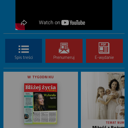
Spis treści
Prenumeruj
E-wydanie
W TYGODNIKU
TEMAT NUME
Miłość z Bożym 