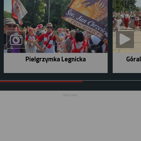
Pielgrzymka Legnicka
Góral
REKLAMA