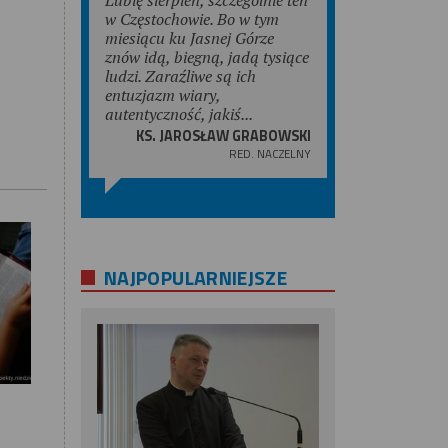
w Częstochowie. Bo w tym
miesiącu ku Jasnej Górze
znów idą, biegną, jadą tysiące
ludzi. Zaraźliwe są ich
entuzjazm wiary,
autentyczność, jakiś...
KS. JAROSŁAW GRABOWSKI
RED. NACZELNY
NAJPOPULARNIEJSZE