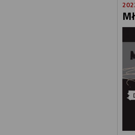
202
Mł