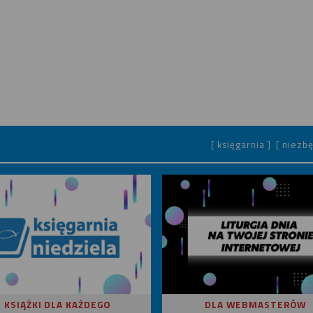
[ księgarnia ]
[ niezbę
KSIĄŻKI DLA KAŻDEGO
DLA WEBMASTERÓW