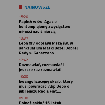
NAJNOWSZE
15:20
Papież: w św. Agacie
kontemplujemy zwycięstwo
miłości nad śmiercią
13:37
Leon XIV odprawi Mszę św. w
sanktuarium Matki Bożej Dobrej
Rady w Genazzano
12:42
Rozmawiać, rozmawiać i
jeszcze raz rozmawiać
10:00
Ewangelizacyjny skarb, który
musi powracać. Abp Depo o
jubileuszu Radia Fiat,...
09:30
Dolnośląskie/ 16-latek