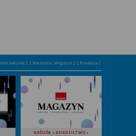
dnik katolika ]
[ Niedziela. Magazyn ]
[ Fundacja ]
KOŚCIÓŁ • DZIEDZICTWO •