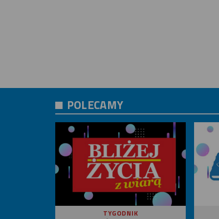
POLECAMY
TYGODNIK