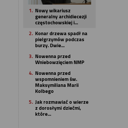
1.
Nowy wikariusz
generalny archidiecezji
częstochowskiej i...
2.
Konar drzewa spadł na
pielgrzymów podczas
burzy. Dwie...
3.
Nowenna przed
Wniebowzięciem NMP
4.
Nowenna przed
wspomnieniem św.
Maksymiliana Marii
Kolbego
5.
Jak rozmawiać o wierze
z dorosłymi dziećmi,
które...