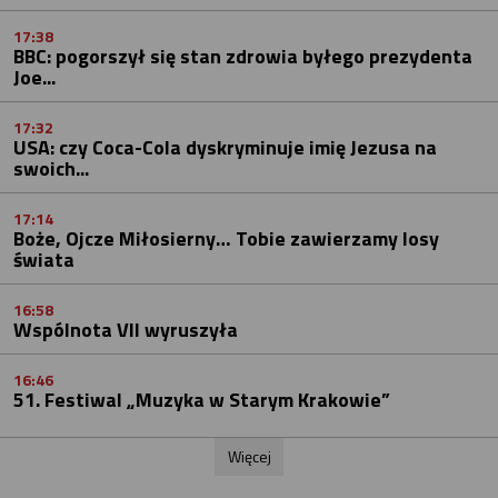
17:38
BBC: pogorszył się stan zdrowia byłego prezydenta
Joe...
17:32
USA: czy Coca-Cola dyskryminuje imię Jezusa na
swoich...
17:14
Boże, Ojcze Miłosierny… Tobie zawierzamy losy
świata
16:58
Wspólnota VII wyruszyła
16:46
51. Festiwal „Muzyka w Starym Krakowie”
Więcej