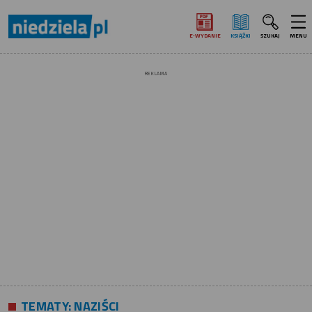
E‑WYDANIE
KSIĄŻKI
SZUKAJ
MENU
REKLAMA
TEMATY:
NAZIŚCI