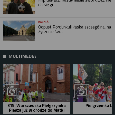
Filip Gurłacz: Każdy niesie swój krzyż; nie
da się go...
KOŚCIÓŁ
Odpust Porcjunkuli: łaska szczególna, na
życzenie św....
MULTIMEDIA
315. Warszawska Pielgrzymka
Pielgrzymka Le
Piesza już w drodze do Matki