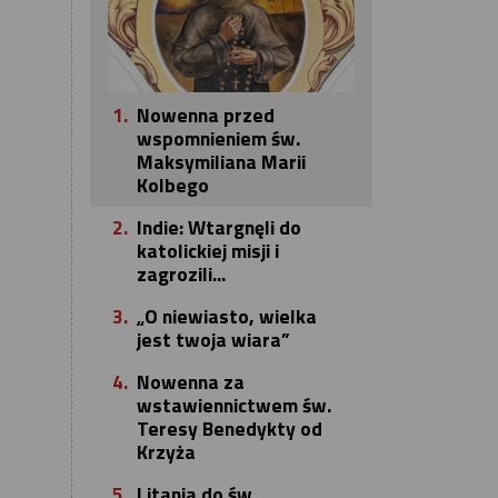
1.
Nowenna przed
wspomnieniem św.
Maksymiliana Marii
Kolbego
2.
Indie: Wtargnęli do
katolickiej misji i
zagrozili...
3.
„O niewiasto, wielka
jest twoja wiara”
4.
Nowenna za
wstawiennictwem św.
Teresy Benedykty od
Krzyża
5.
Litania do św.