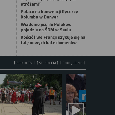
stróżami”
Polacy na konwencji Rycerzy
Kolumba w Denver
Wiadomo już, ilu Polaków
pojedzie na ŚDM w Seulu
Kościół we Francji szykuje się na
falę nowych katechumenów
[ Studio TV ]
[ Studio FM ]
[ Fotogalerie ]