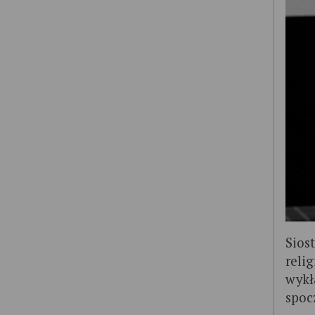
Siost
reli
wykł
spoc