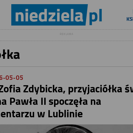
KS
REKLAMA
ółka
6-05-05
 Zofia Zdybicka, przyjaciółka ś
na Pawła II spoczęła na
entarzu w Lublinie