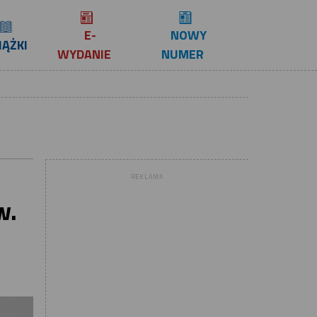
E-
NOWY
IĄŻKI
WYDANIE
NUMER
REKLAMA
w.