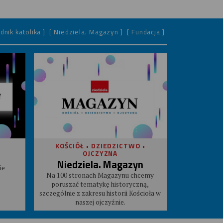
dnik katolika ]
[ Niedziela. Magazyn ]
[ Fundacja ]
KOŚCIÓŁ • DZIEDZICTWO •
OJCZYZNA
Niedziela. Magazyn
ie
Na 100 stronach Magazynu chcemy
poruszać tematykę historyczną,
szczególnie z zakresu historii Kościoła w
naszej ojczyźnie.