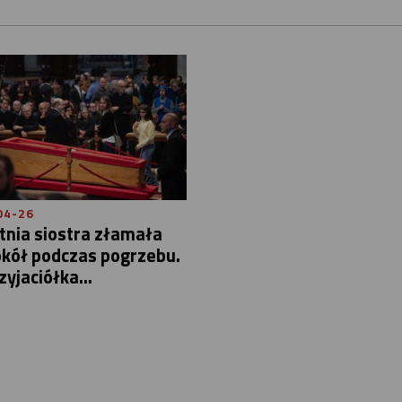
04-26
tnia siostra złamała
okół podczas pogrzebu.
zyjaciółka...