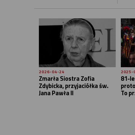
2026-04-24
2025-
Zmarła Siostra Zofia
81-le
Zdybicka, przyjaciółka św.
prot
Jana Pawła II
To pr