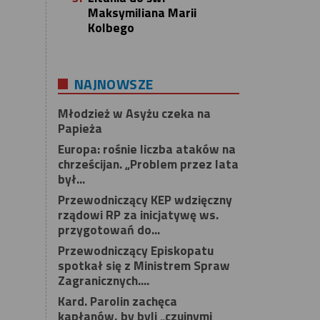
Maksymiliana Marii
Kolbego
NAJNOWSZE
Młodzież w Asyżu czeka na
Papieża
Europa: rośnie liczba ataków na
chrześcijan. „Problem przez lata
był...
Przewodniczący KEP wdzięczny
rządowi RP za inicjatywę ws.
przygotowań do...
Przewodniczący Episkopatu
spotkał się z Ministrem Spraw
Zagranicznych....
Kard. Parolin zachęca
kapłanów, by byli „czujnymi