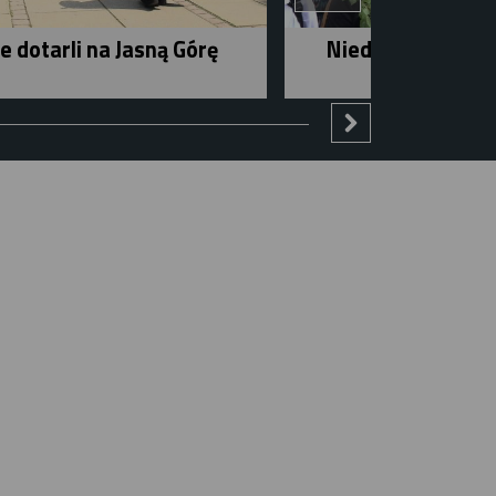
e dotarli na Jasną Górę
Niedziela w mieśc