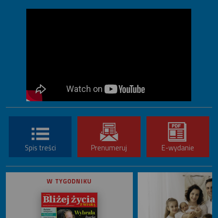
Spis treści
Prenumeruj
E-wydanie
W TYGODNIKU