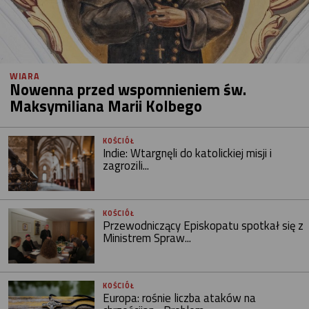
WIARA
Nowenna przed wspomnieniem św.
Maksymiliana Marii Kolbego
KOŚCIÓŁ
Indie: Wtargnęli do katolickiej misji i
zagrozili...
KOŚCIÓŁ
Przewodniczący Episkopatu spotkał się z
Ministrem Spraw...
KOŚCIÓŁ
Europa: rośnie liczba ataków na