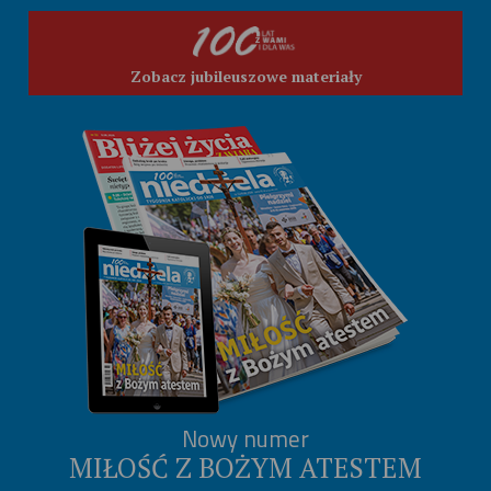
Zobacz jubileuszowe materiały
Nowy numer
MIŁOŚĆ Z BOŻYM ATESTEM