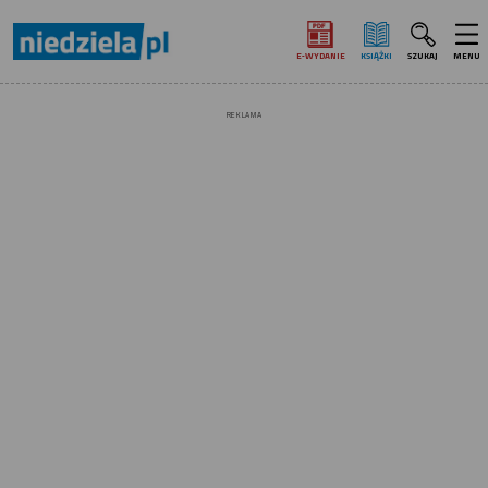
E‑WYDANIE
KSIĄŻKI
SZUKAJ
MENU
REKLAMA