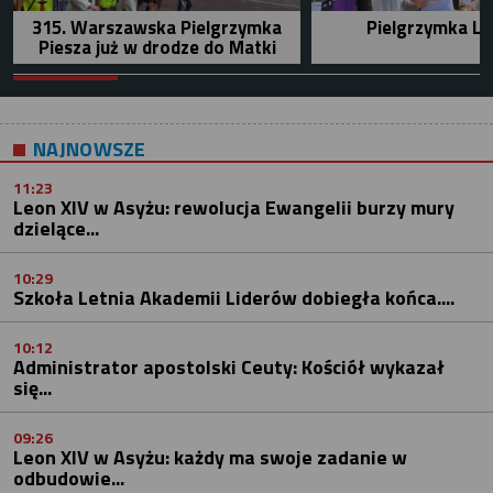
315. Warszawska Pielgrzymka
Pielgrzymka Le
Piesza już w drodze do Matki
NAJNOWSZE
11:23
Leon XIV w Asyżu: rewolucja Ewangelii burzy mury
dzielące...
10:29
Szkoła Letnia Akademii Liderów dobiegła końca....
10:12
Administrator apostolski Ceuty: Kościół wykazał
się...
09:26
Leon XIV w Asyżu: każdy ma swoje zadanie w
odbudowie...