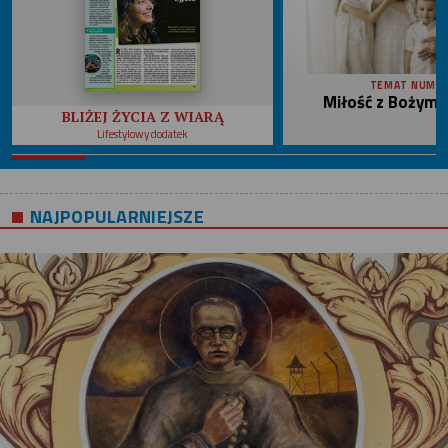
TEMAT NUME
Miłość z Bożym 
BLIŻEJ ŻYCIA Z WIARĄ
Lifestylowy dodatek
NAJPOPULARNIEJSZE