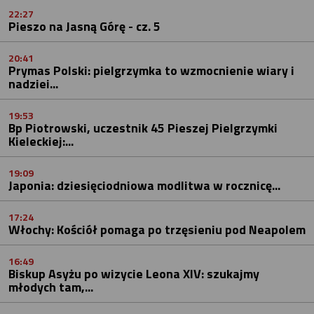
22:27
Pieszo na Jasną Górę - cz. 5
20:41
Prymas Polski: pielgrzymka to wzmocnienie wiary i
nadziei...
19:53
Bp Piotrowski, uczestnik 45 Pieszej Pielgrzymki
Kieleckiej:...
19:09
Japonia: dziesięciodniowa modlitwa w rocznicę...
17:24
Włochy: Kościół pomaga po trzęsieniu pod Neapolem
16:49
Biskup Asyżu po wizycie Leona XIV: szukajmy
młodych tam,...