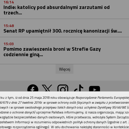
16:14
Indie: katolicy pod absurdalnymi zarzutami od
trzech...
15:48
Senat RP upamiętnił 300. rocznicę kanonizacji św....
15:03
Pomimo zawieszenia broni w Strefie Gazy
codziennie giną...
Więcej
REKLAMA
ku z tym, iż od dnia 25 maja 2018 roku obowiązuje
Rozporządzenie Parlamentu Europejskie
Wersja na komputer
6/679 z dnia 27 kwietnia 2016r. w sprawie ochrony osób fizycznych w związku z przetwarzani
owych i w sprawie swobodnego przepływu takich danych
oraz
uchylenia Dyrektywy 95/46/WE (
dzenie o ochronie danych)
uprzejmie Państwa informujemy, iż nasza organizacja, mając szc
względzie bezpieczeństwo danych osobowych, które przetwarza, wdrożyła System Zarządz
Działy
Tematy
Kontakt
Reklama
Patronaty
zeństwem Informacji w rozumieniu odpowiednich polityk ochrony danych (zgodnie z art. 2
otowego rozporządzenia ogólnego). W celu dochowania należytej staranności w kontekście