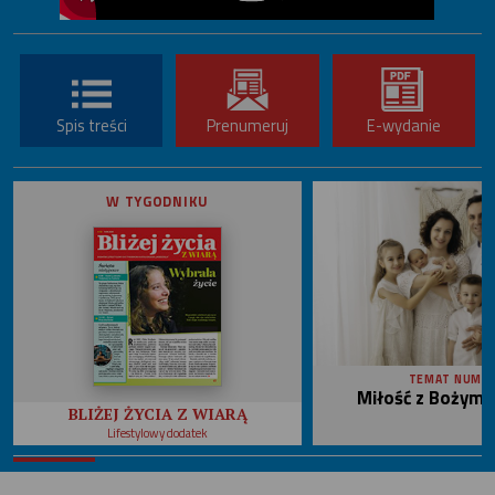
Spis treści
Prenumeruj
E-wydanie
W TYGODNIKU
TEMAT NUME
Miłość z Bożym 
BLIŻEJ ŻYCIA Z WIARĄ
Lifestylowy dodatek