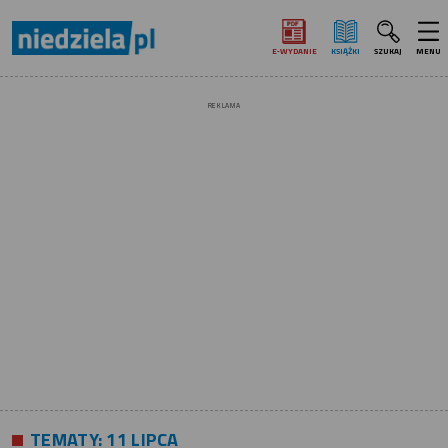
E‑WYDANIE
KSIĄŻKI
SZUKAJ
MENU
REKLAMA
TEMATY:
11 LIPCA