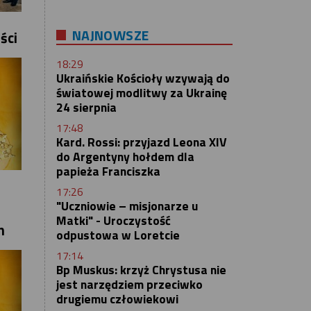
NAJNOWSZE
ści
18:29
Ukraińskie Kościoły wzywają do
światowej modlitwy za Ukrainę
24 sierpnia
17:48
Kard. Rossi: przyjazd Leona XIV
do Argentyny hołdem dla
papieża Franciszka
17:26
"Uczniowie – misjonarze u
Matki" - Uroczystość
h
odpustowa w Loretcie
17:14
Bp Muskus: krzyż Chrystusa nie
jest narzędziem przeciwko
drugiemu człowiekowi