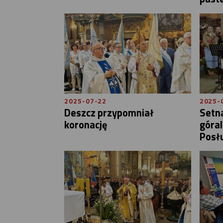
2025-07-22
2025-
Deszcz przypomniał
Setn
koronację
góral
Posł