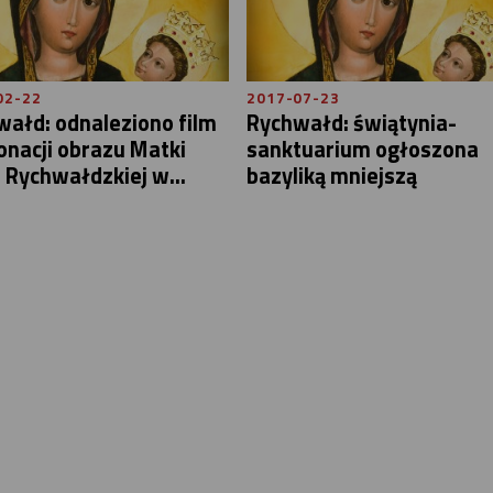
02-22
2017-07-23
ałd: odnaleziono film
Rychwałd: świątynia-
onacji obrazu Matki
sanktuarium ogłoszona
 Rychwałdzkiej w...
bazyliką mniejszą