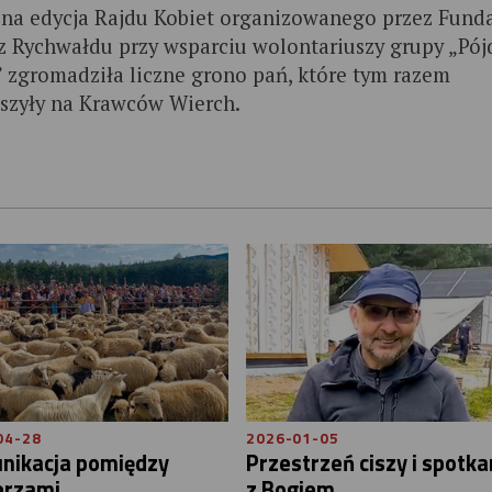
jna edycja Rajdu Kobiet organizowanego przez Funda
z Rychwałdu przy wsparciu wolontariuszy grupy „Pój
 zgromadziła liczne grono pań, które tym razem
szyły na Krawców Wierch.
04-28
2026-01-05
nikacja pomiędzy
Przestrzeń ciszy i spotka
erzami
z Bogiem