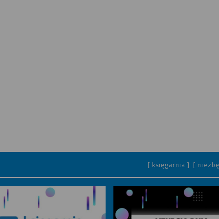
[ księgarnia ]
[ niezbę