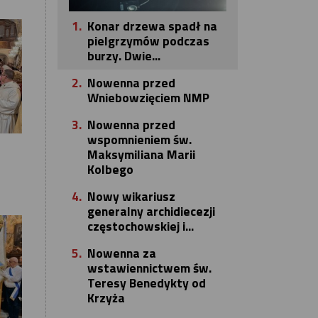
1.
Konar drzewa spadł na
pielgrzymów podczas
burzy. Dwie...
2.
Nowenna przed
Wniebowzięciem NMP
3.
Nowenna przed
wspomnieniem św.
Maksymiliana Marii
Kolbego
4.
Nowy wikariusz
generalny archidiecezji
częstochowskiej i...
5.
Nowenna za
wstawiennictwem św.
Teresy Benedykty od
Krzyża