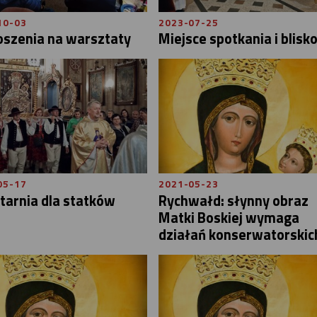
10-03
2023-07-25
oszenia na warsztaty
Miejsce spotkania i blisko
05-17
2021-05-23
atarnia dla statków
Rychwałd: słynny obraz
Matki Boskiej wymaga
działań konserwatorskic