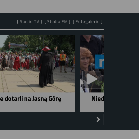
[ Studio TV ]
[ Studio FM ]
[ Fotogalerie ]
e dotarli na Jasną Górę
Niedziela w mieśc