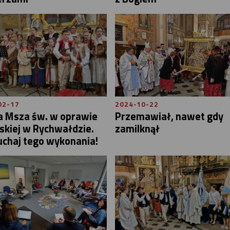
02-17
2024-10-22
a Msza św. w oprawie
Przemawiał, nawet gdy
skiej w Rychwałdzie.
zamilknął
uchaj tego wykonania!