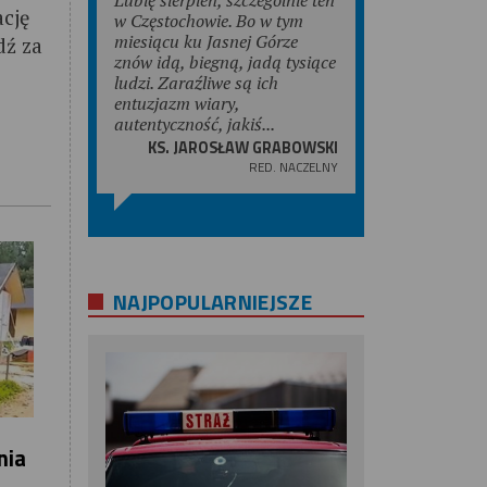
cję
w Częstochowie. Bo w tym
miesiącu ku Jasnej Górze
dź za
znów idą, biegną, jadą tysiące
ludzi. Zaraźliwe są ich
entuzjazm wiary,
autentyczność, jakiś...
KS. JAROSŁAW GRABOWSKI
RED. NACZELNY
NAJPOPULARNIEJSZE
nia