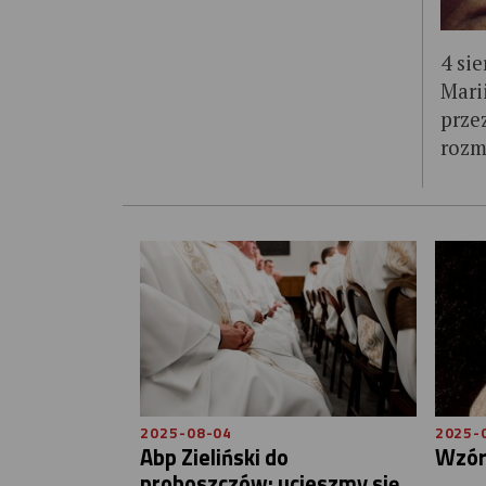
4 si
Mari
prze
rozm
2025-08-04
2025-
Abp Zieliński do
Wzór
proboszczów: ucieszmy się