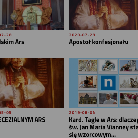
07-28
2020-07-28
lskim Ars
Apostoł konfesjonału
05-05
2019-08-04
ECEZJALNYM ARS
Kard. Tagle w Ars: dlacze
św. Jan Maria Vianney st
się wzorcowym...