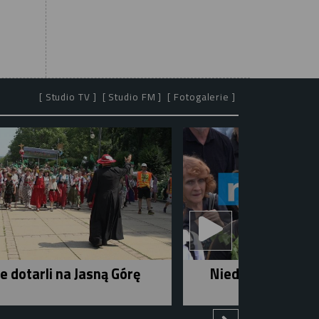
[ Studio TV ]
[ Studio FM ]
[ Fotogalerie ]
e dotarli na Jasną Górę
Niedziela w mieśc