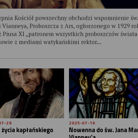
erpnia Kościół powszechny obchodzi wspomnienie św.
i Vianneya, Proboszcza z Ars, ogłoszonego w 1929 ro
z Piusa XI „patronem wszystkich proboszczów świata
owie z mediami watykańskimi rektor...
07-29
2025-07-16
 życia kapłańskiego
Nowenna do św. Jana Mar
Vianney’a