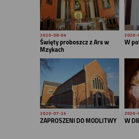
2020-08-04
2020-
Święty proboszcz z Ars w
W po
Mzykach
2020-07-24
2020-
ZAPROSZENI DO MODLITWY
W DI