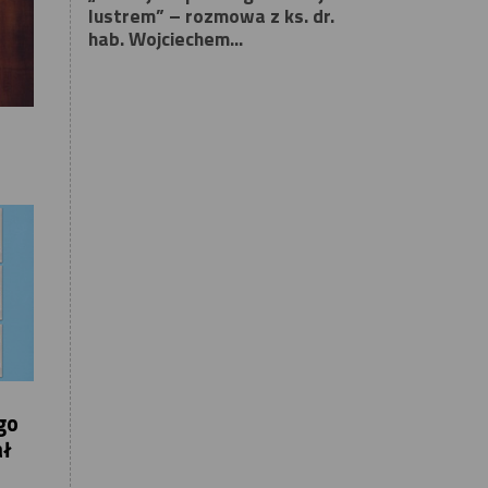
lustrem” – rozmowa z ks. dr.
hab. Wojciechem...
go
ał