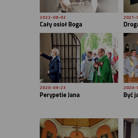
2022-08-02
2021-
Cały osioł Boga
Drog
2020-09-23
2020-
Perypetie Jana
Być j