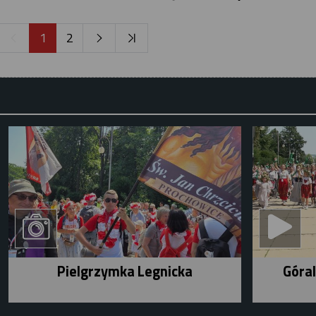
1
2
Pielgrzymka Legnicka
Góral