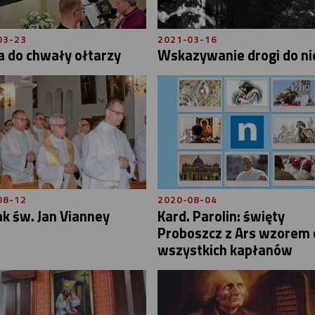
03-23
2021-03-16
a do chwały ołtarzy
Wskazywanie drogi do ni
08-12
2020-08-04
ak św. Jan Vianney
Kard. Parolin: święty
Proboszcz z Ars wzorem 
wszystkich kapłanów