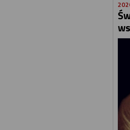
202
Św
ws