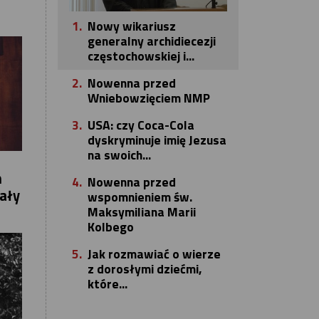
1.
Nowy wikariusz
generalny archidiecezji
częstochowskiej i...
2.
Nowenna przed
Wniebowzięciem NMP
3.
USA: czy Coca-Cola
dyskryminuje imię Jezusa
na swoich...
n
4.
Nowenna przed
eały
wspomnieniem św.
Maksymiliana Marii
Kolbego
5.
Jak rozmawiać o wierze
z dorosłymi dziećmi,
które...