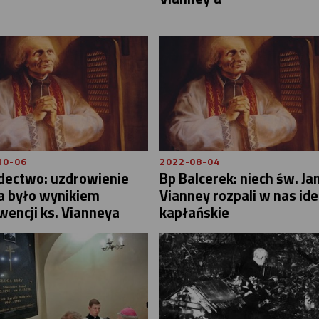
10-06
2022-08-04
dectwo: uzdrowienie
Bp Balcerek: niech św. Ja
a było wynikiem
Vianney rozpali w nas id
wencji ks. Vianneya
kapłańskie