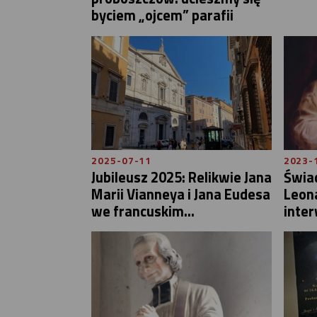
byciem „ojcem” parafii
2025-07-11
2023-
Jubileusz 2025: Relikwie Jana
Świa
Marii Vianneya i Jana Eudesa
Leon
we francuskim...
inter