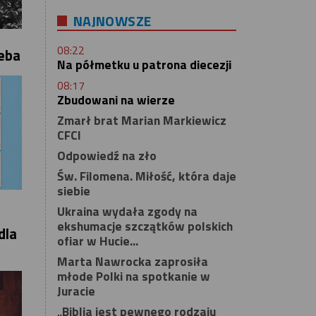
NAJNOWSZE
08:22
eba
Na półmetku u patrona diecezji
08:17
Zbudowani na wierze
Zmarł brat Marian Markiewicz
CFCI
Odpowiedź na zło
Św. Filomena. Miłość, która daje
siebie
Ukraina wydała zgody na
ekshumacje szczątków polskich
dla
ofiar w Hucie...
Marta Nawrocka zaprosiła
młode Polki na spotkanie w
Juracie
„Biblia jest pewnego rodzaju