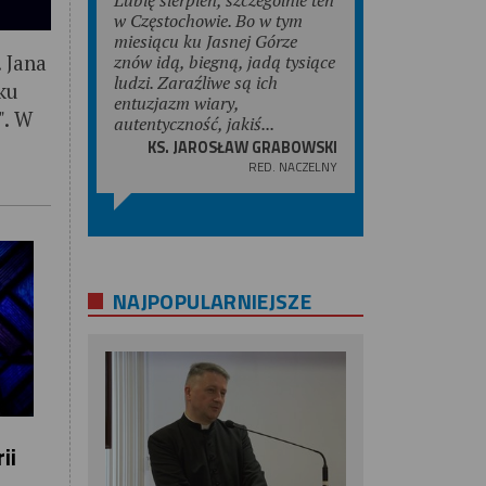
w Częstochowie. Bo w tym
miesiącu ku Jasnej Górze
 Jana
znów idą, biegną, jadą tysiące
ludzi. Zaraźliwe są ich
ku
entuzjazm wiary,
". W
autentyczność, jakiś...
KS. JAROSŁAW GRABOWSKI
RED. NACZELNY
NAJPOPULARNIEJSZE
ii