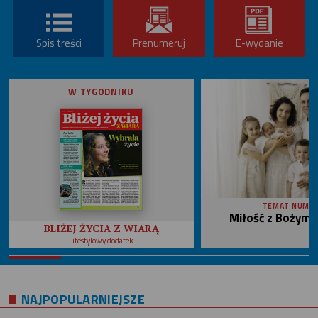
Spis treści
Prenumeruj
E-wydanie
W TYGODNIKU
TEMAT NUME
Miłość z Bożym 
BLIŻEJ ŻYCIA Z WIARĄ
Lifestylowy dodatek
NAJPOPULARNIEJSZE