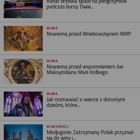
Konar drzewa spadł na pielgrzymów
podczas burzy. Dwie...
WIARA
Nowenna przed Wniebowzięciem NMP
WIARA
Nowenna przed wspomnieniem św.
Maksymiliana Marii Kolbego
WIARA
Jak rozmawiać o wierze z dorosłymi
dziećmi, które...
WIADOMOŚCI
Medjugorie: Zatrzymany Polak przyznał
się do winy i...