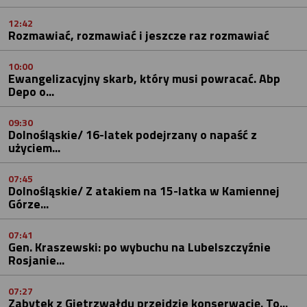
12:42
Rozmawiać, rozmawiać i jeszcze raz rozmawiać
10:00
Ewangelizacyjny skarb, który musi powracać. Abp
Depo o...
09:30
Dolnośląskie/ 16-latek podejrzany o napaść z
użyciem...
07:45
Dolnośląskie/ Z atakiem na 15-latka w Kamiennej
Górze...
07:41
Gen. Kraszewski: po wybuchu na Lubelszczyźnie
Rosjanie...
07:27
Zabytek z Gietrzwałdu przejdzie konserwację. To...