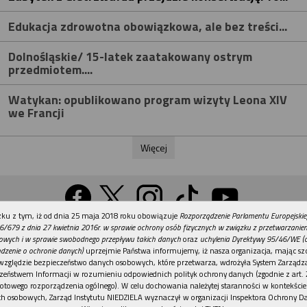
Edukacja zdrowotna obowiązkowa, ale bez treści...
Dolnośląskie/ 15-latek zaatakowany ostrym
przedmiotem....
Watykan: opublikowano program wizyty Leona XIV
we Francji
Więcej
REKLAMA
ku z tym, iż od dnia 25 maja 2018 roku obowiązuje
Rozporządzenie Parlamentu Europejskie
Wersja na komputer
6/679 z dnia 27 kwietnia 2016r. w sprawie ochrony osób fizycznych w związku z przetwarzani
owych i w sprawie swobodnego przepływu takich danych
oraz
uchylenia Dyrektywy 95/46/WE (
dzenie o ochronie danych)
uprzejmie Państwa informujemy, iż nasza organizacja, mając szc
względzie bezpieczeństwo danych osobowych, które przetwarza, wdrożyła System Zarządz
Działy
Tematy
Kontakt
Reklama
Patronaty
zeństwem Informacji w rozumieniu odpowiednich polityk ochrony danych (zgodnie z art. 2
otowego rozporządzenia ogólnego). W celu dochowania należytej staranności w kontekście
Polityka prywatności
h osobowych, Zarząd Instytutu NIEDZIELA wyznaczył w organizacji Inspektora Ochrony D