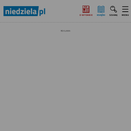
E‑WYDANIE
KSIĄŻKI
SZUKAJ
MENU
REKLAMA