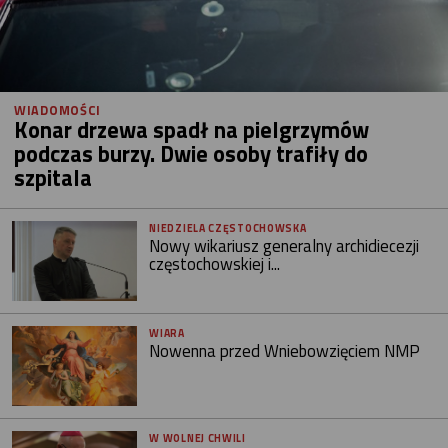
WIADOMOŚCI
Konar drzewa spadł na pielgrzymów
podczas burzy. Dwie osoby trafiły do
szpitala
NIEDZIELA CZĘSTOCHOWSKA
Nowy wikariusz generalny archidiecezji
częstochowskiej i...
WIARA
Nowenna przed Wniebowzięciem NMP
W WOLNEJ CHWILI