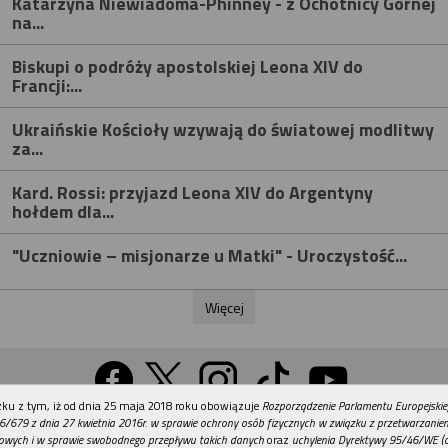
Katarzyna Niewiadoma-Phinney - z Ochotnicy Górnej
na...
Biskupi o podróży apostolskiej Leona XIV do
Francji:...
Ukraińskie Kościoły wzywają do światowej modlitwy
za...
Kard. Rossi: przyjazd Leona XIV do Argentyny
hołdem dla...
"Uczniowie – misjonarze u Matki" - Uroczystość...
Więcej
REKLAMA
ku z tym, iż od dnia 25 maja 2018 roku obowiązuje
Rozporządzenie Parlamentu Europejskie
Wersja na komputer
6/679 z dnia 27 kwietnia 2016r. w sprawie ochrony osób fizycznych w związku z przetwarzani
owych i w sprawie swobodnego przepływu takich danych
oraz
uchylenia Dyrektywy 95/46/WE (