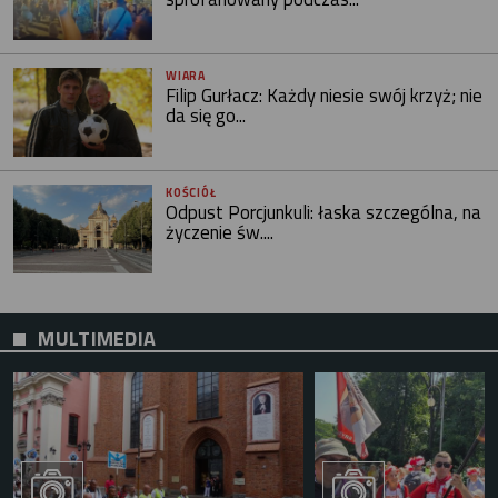
WIARA
Filip Gurłacz: Każdy niesie swój krzyż; nie
da się go...
KOŚCIÓŁ
Odpust Porcjunkuli: łaska szczególna, na
życzenie św....
MULTIMEDIA