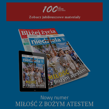
Zobacz jubileuszowe materiały
Nowy numer
MIŁOŚĆ Z BOŻYM ATESTEM