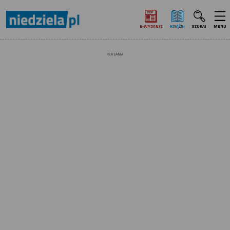
E‑WYDANIE
KSIĄŻKI
SZUKAJ
MENU
REKLAMA