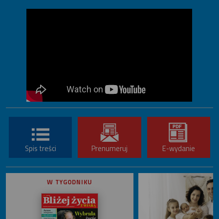
Spis treści
Prenumeruj
E-wydanie
W TYGODNIKU