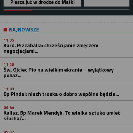
Piesza już w drodze do Matki
NAJNOWSZE
11:35
Kard. Pizzaballa: chrześcijanie zmęczeni
negocjacjami...
11:28
Św. Ojciec Pio na wielkim ekranie – wyjątkowy
pokaz...
11:03
Bp Pindel: niech troska o dobro wspólne będzie...
09:44
Kalisz. Bp Marek Mendyk. To wielka sztuka umieć
słuchać...
09:37