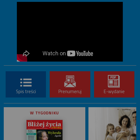
Spis treści
Prenumeruj
E-wydanie
W TYGODNIKU