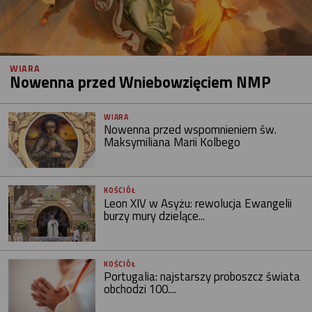
WIARA
Nowenna przed Wniebowzięciem NMP
WIARA
Nowenna przed wspomnieniem św.
Maksymiliana Marii Kolbego
KOŚCIÓŁ
Leon XIV w Asyżu: rewolucja Ewangelii
burzy mury dzielące...
KOŚCIÓŁ
Portugalia: najstarszy proboszcz świata
obchodzi 100....