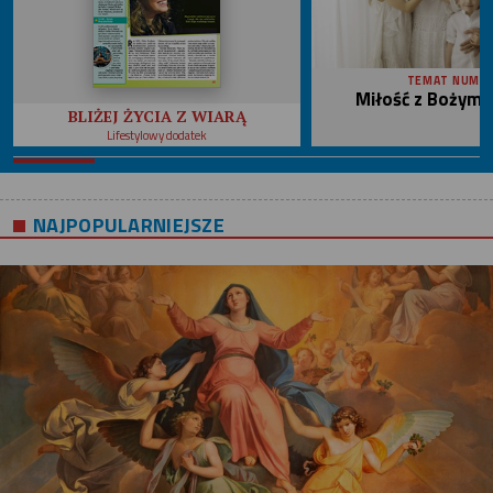
TEMAT NUME
Miłość z Bożym 
BLIŻEJ ŻYCIA Z WIARĄ
Lifestylowy dodatek
NAJPOPULARNIEJSZE