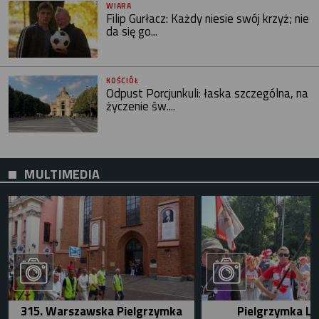
WIARA
Filip Gurłacz: Każdy niesie swój krzyż; nie
da się go...
KOŚCIÓŁ
Odpust Porcjunkuli: łaska szczególna, na
życzenie św....
MULTIMEDIA
315. Warszawska Pielgrzymka
Pielgrzymka Le