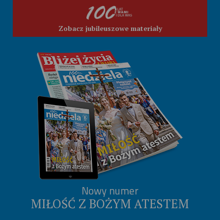
Zobacz jubileuszowe materiały
Nowy numer
MIŁOŚĆ Z BOŻYM ATESTEM