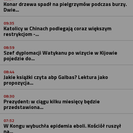
Konar drzewa spadł na pielgrzymów podczas burzy.
Dwie...
09:35
Katolicy w Chinach podlegają coraz większym
restrykcjom -...
08:59
Szef dyplomacji Watykanu po wizycie w Kijowie
pojedzie do...
08:44
Jakie książki czyta abp Galbas? Lektura jako
propozycja...
08:30
Prezydent: w ciągu kilku miesięcy będzie
przedstawiona...
07:52
W Kongu wybuchła epidemia eboli. Kościół ruszył
na...