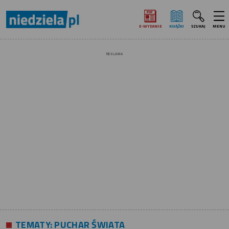
E‑WYDANIE
KSIĄŻKI
SZUKAJ
MENU
REKLAMA
TEMATY:
PUCHAR ŚWIATA