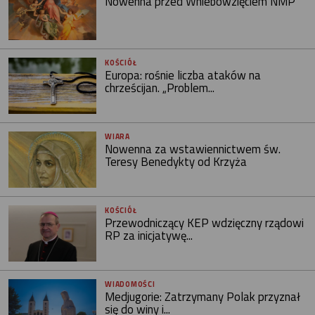
Nowenna przed Wniebowzięciem NMP
KOŚCIÓŁ
Europa: rośnie liczba ataków na
chrześcijan. „Problem...
WIARA
Nowenna za wstawiennictwem św.
Teresy Benedykty od Krzyża
KOŚCIÓŁ
Przewodniczący KEP wdzięczny rządowi
RP za inicjatywę...
WIADOMOŚCI
Medjugorie: Zatrzymany Polak przyznał
się do winy i...