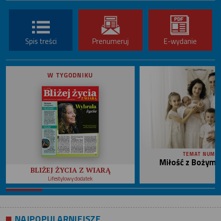
Spis treści
Prenumeruj
E-wydanie
W TYGODNIKU
TEMAT NUME
Miłość z Bożym 
BLIŻEJ ŻYCIA Z WIARĄ
Lifestylowy dodatek
NAJPOPULARNIEJSZE