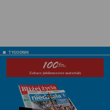
TYGODNIK
Zobacz jubileuszowe materiały