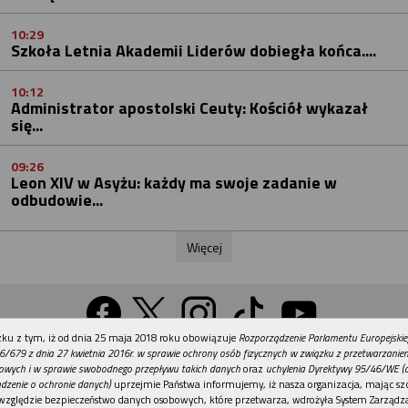
10:29
Szkoła Letnia Akademii Liderów dobiegła końca....
10:12
Administrator apostolski Ceuty: Kościół wykazał
się...
09:26
Leon XIV w Asyżu: każdy ma swoje zadanie w
odbudowie...
Więcej
REKLAMA
ku z tym, iż od dnia 25 maja 2018 roku obowiązuje
Rozporządzenie Parlamentu Europejskie
Wersja na komputer
6/679 z dnia 27 kwietnia 2016r. w sprawie ochrony osób fizycznych w związku z przetwarzani
owych i w sprawie swobodnego przepływu takich danych
oraz
uchylenia Dyrektywy 95/46/WE (
dzenie o ochronie danych)
uprzejmie Państwa informujemy, iż nasza organizacja, mając szc
względzie bezpieczeństwo danych osobowych, które przetwarza, wdrożyła System Zarządz