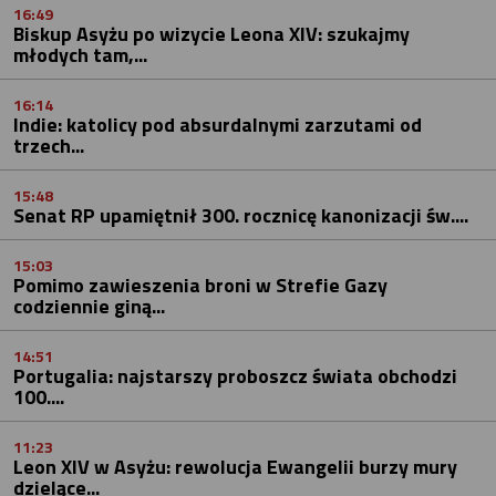
16:49
Biskup Asyżu po wizycie Leona XIV: szukajmy
młodych tam,...
16:14
Indie: katolicy pod absurdalnymi zarzutami od
trzech...
15:48
Senat RP upamiętnił 300. rocznicę kanonizacji św....
15:03
Pomimo zawieszenia broni w Strefie Gazy
codziennie giną...
14:51
Portugalia: najstarszy proboszcz świata obchodzi
100....
11:23
Leon XIV w Asyżu: rewolucja Ewangelii burzy mury
dzielące...