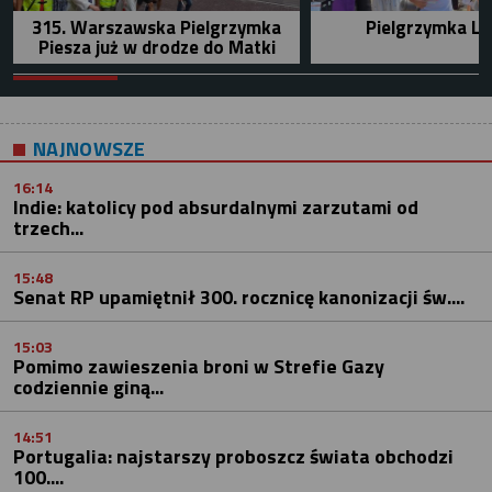
315. Warszawska Pielgrzymka
Pielgrzymka Le
Piesza już w drodze do Matki
NAJNOWSZE
16:14
Indie: katolicy pod absurdalnymi zarzutami od
trzech...
15:48
Senat RP upamiętnił 300. rocznicę kanonizacji św....
15:03
Pomimo zawieszenia broni w Strefie Gazy
codziennie giną...
14:51
Portugalia: najstarszy proboszcz świata obchodzi
100....