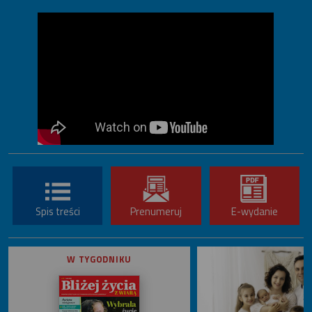
Spis treści
Prenumeruj
E-wydanie
W TYGODNIKU