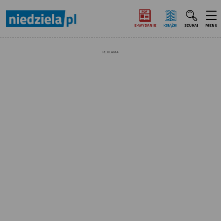
E‑WYDANIE
KSIĄŻKI
SZUKAJ
MENU
REKLAMA