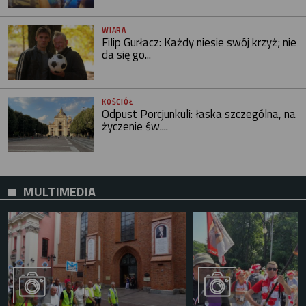
WIARA
Filip Gurłacz: Każdy niesie swój krzyż; nie
da się go...
KOŚCIÓŁ
Odpust Porcjunkuli: łaska szczególna, na
życzenie św....
MULTIMEDIA