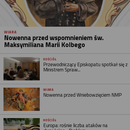
WIARA
Nowenna przed wspomnieniem św.
Maksymiliana Marii Kolbego
KOŚCIÓŁ
Przewodniczący Episkopatu spotkał się z
Ministrem Spraw...
WIARA
Nowenna przed Wniebowzięciem NMP
KOŚCIÓŁ
Europa: rośnie liczba ataków na