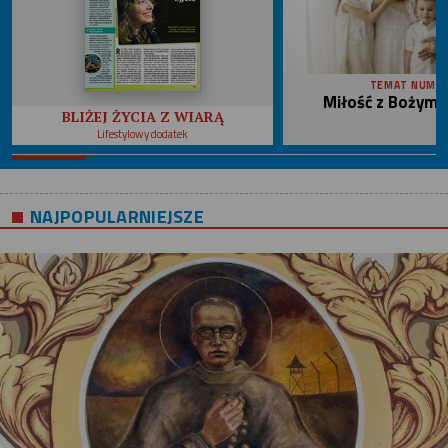
TEMAT NUME
Miłość z Bożym 
BLIŻEJ ŻYCIA Z WIARĄ
Lifestylowy dodatek
NAJPOPULARNIEJSZE