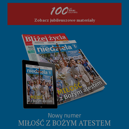
Zobacz jubileuszowe materiały
Nowy numer
MIŁOŚĆ Z BOŻYM ATESTEM