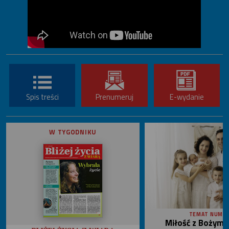
Spis treści
Prenumeruj
E-wydanie
W TYGODNIKU
TEMAT NUME
Miłość z Bożym 