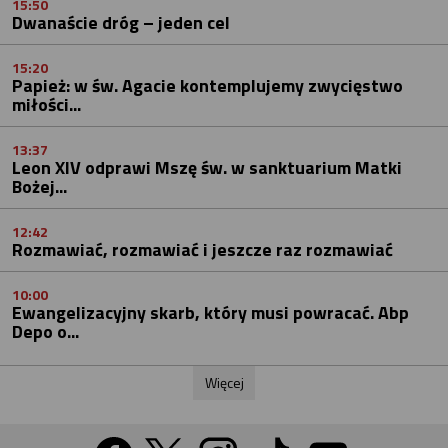
15:50
Dwanaście dróg – jeden cel
15:20
Papież: w św. Agacie kontemplujemy zwycięstwo
miłości...
13:37
Leon XIV odprawi Mszę św. w sanktuarium Matki
Bożej...
12:42
Rozmawiać, rozmawiać i jeszcze raz rozmawiać
10:00
Ewangelizacyjny skarb, który musi powracać. Abp
Depo o...
Więcej