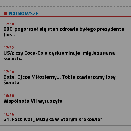
NAJNOWSZE
17:38
BBC: pogorszył się stan zdrowia byłego prezydenta
Joe...
17:32
USA: czy Coca-Cola dyskryminuje imię Jezusa na
swoich...
17:14
Boże, Ojcze Miłosierny… Tobie zawierzamy losy
świata
16:58
Wspólnota VII wyruszyła
16:46
51. Festiwal „Muzyka w Starym Krakowie”