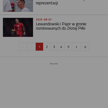
reprezentacji
2025-08-07
Lewandowski i Pajor w gronie
nominowanych do Złotej Piłki
1
2
3
4
5
REKLAMA