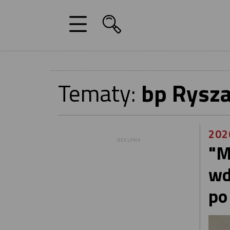
Tematy:
bp Rysza
202
REKLAMA
"M
wd
po