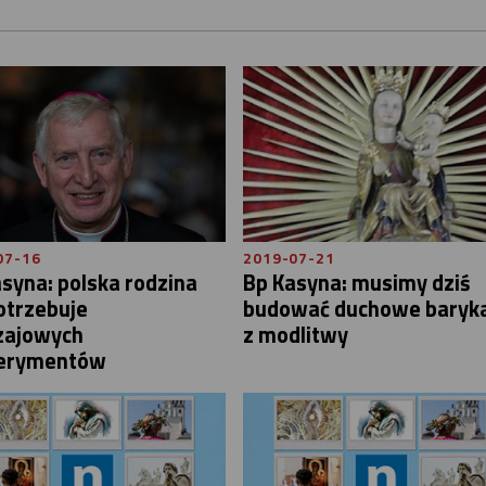
07-16
2019-07-21
syna: polska rodzina
Bp Kasyna: musimy dziś
otrzebuje
budować duchowe baryk
zajowych
z modlitwy
erymentów