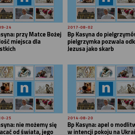
09-24
2017-08-02
syna: przy Matce Bożej
Bp Kasyna do pielgrzymó
dość miejsca dla
pielgrzymka pozwala odk
stkich
Jezusa jako skarb
10-25
2014-08-20
syna: nie możemy się
Bp Kasyna: apel o modlit
cać od świata, jego
w intencji pokoju na Ukra