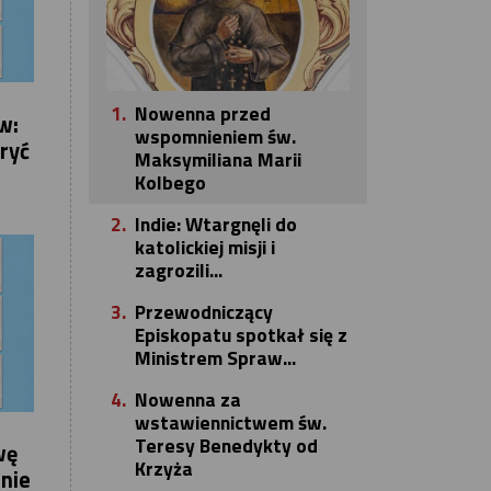
1.
Nowenna przed
w:
wspomnieniem św.
ryć
Maksymiliana Marii
Kolbego
2.
Indie: Wtargnęli do
katolickiej misji i
zagrozili...
3.
Przewodniczący
Episkopatu spotkał się z
Ministrem Spraw...
4.
Nowenna za
wstawiennictwem św.
Teresy Benedykty od
wę
Krzyża
inie