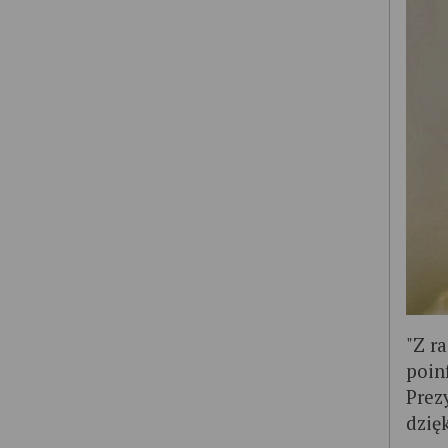
"Z r
poin
Prez
dzię