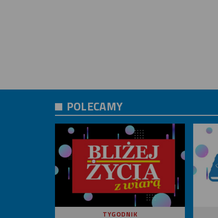
POLECAMY
TYGODNIK