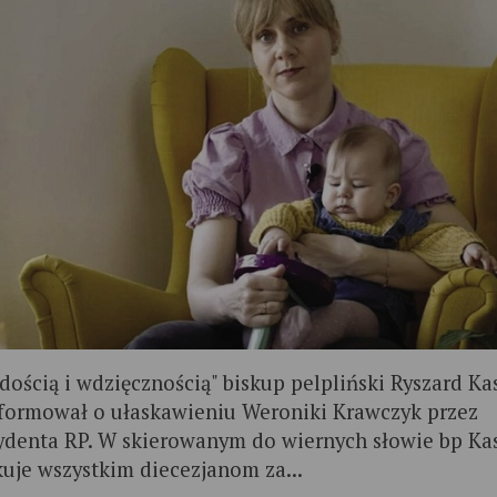
adością i wdzięcznością" biskup pelpliński Ryszard Ka
formował o ułaskawieniu Weroniki Krawczyk przez
ydenta RP. W skierowanym do wiernych słowie bp Ka
kuje wszystkim diecezjanom za...