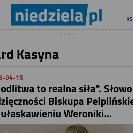
KS
REKLAMA
rd Kasyna
6-04-15
odlitwa to realna siła". Słowo
zięczności Biskupa Pelpliński
 ułaskawieniu Weroniki...