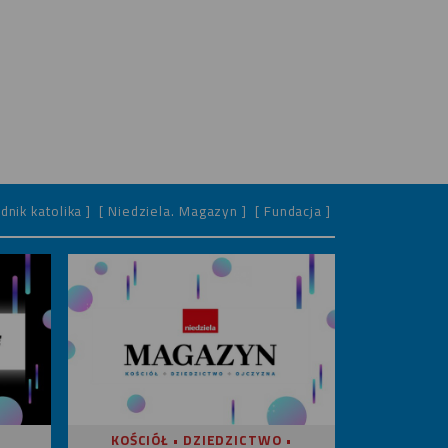
dnik katolika ]
[ Niedziela. Magazyn ]
[ Fundacja ]
KOŚCIÓŁ • DZIEDZICTWO •