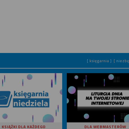
[ księgarnia ]
[ niezbę
KSIĄŻKI DLA KAŻDEGO
DLA WEBMASTERÓW