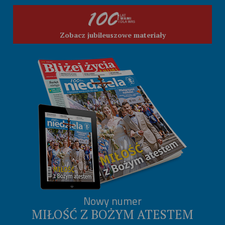
Zobacz jubileuszowe materiały
Nowy numer
MIŁOŚĆ Z BOŻYM ATESTEM