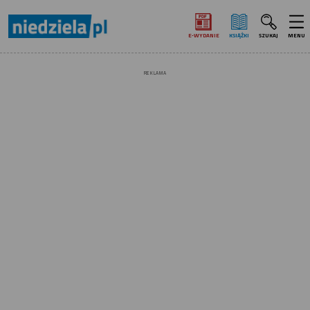
E‑WYDANIE
KSIĄŻKI
SZUKAJ
MENU
REKLAMA