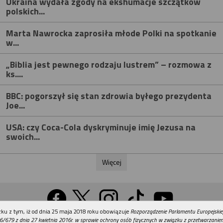
Ukraina wydała zgody na ekshumacje szczątków
polskich...
Marta Nawrocka zaprosiła młode Polki na spotkanie
w...
„Biblia jest pewnego rodzaju lustrem” – rozmowa z
ks....
BBC: pogorszył się stan zdrowia byłego prezydenta
Joe...
USA: czy Coca-Cola dyskryminuje imię Jezusa na
swoich...
Więcej
REKLAMA
ku z tym, iż od dnia 25 maja 2018 roku obowiązuje
Rozporządzenie Parlamentu Europejskie
Wersja na komputer
6/679 z dnia 27 kwietnia 2016r. w sprawie ochrony osób fizycznych w związku z przetwarzani