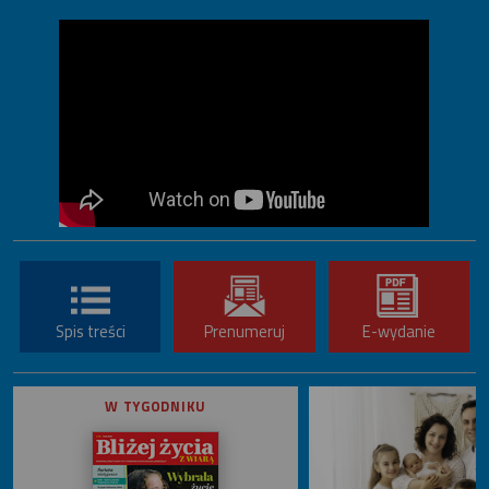
Spis treści
Prenumeruj
E-wydanie
W TYGODNIKU