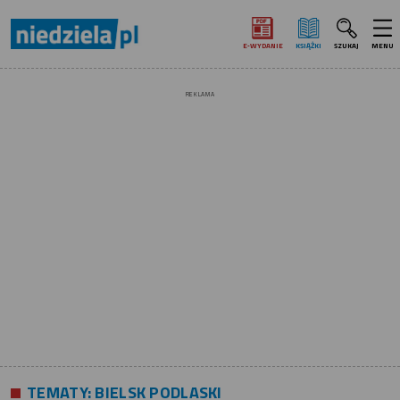
E‑WYDANIE
KSIĄŻKI
SZUKAJ
MENU
REKLAMA
TEMATY:
BIELSK PODLASKI