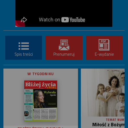
Spis treści
Prenumeruj
E-wydanie
W TYGODNIKU
TEMAT NUME
Miłość z Bożym 