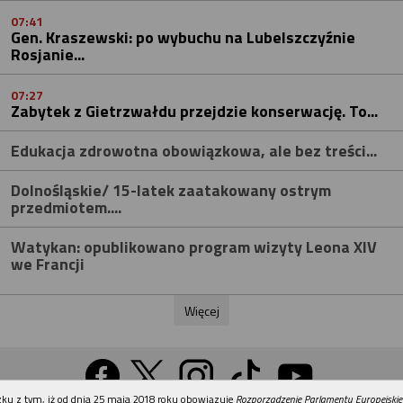
07:41
Gen. Kraszewski: po wybuchu na Lubelszczyźnie
Rosjanie...
07:27
Zabytek z Gietrzwałdu przejdzie konserwację. To...
Edukacja zdrowotna obowiązkowa, ale bez treści...
Dolnośląskie/ 15-latek zaatakowany ostrym
przedmiotem....
Watykan: opublikowano program wizyty Leona XIV
we Francji
Więcej
REKLAMA
ku z tym, iż od dnia 25 maja 2018 roku obowiązuje
Rozporządzenie Parlamentu Europejskie