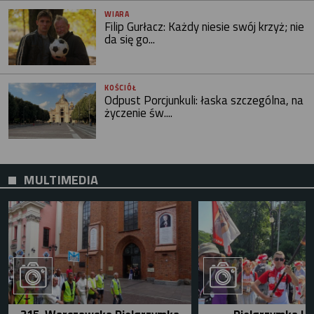
WIARA
Filip Gurłacz: Każdy niesie swój krzyż; nie
da się go...
KOŚCIÓŁ
Odpust Porcjunkuli: łaska szczególna, na
życzenie św....
MULTIMEDIA