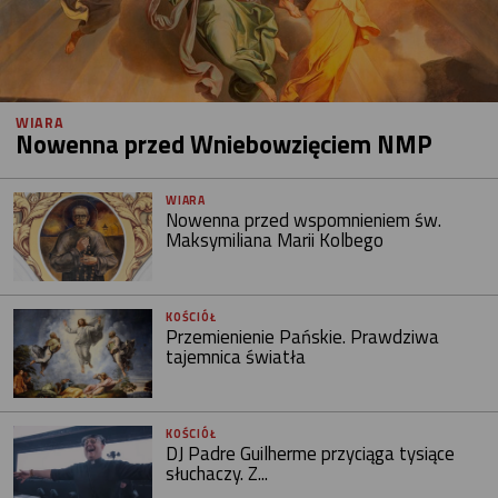
WIARA
Nowenna przed Wniebowzięciem NMP
WIARA
Nowenna przed wspomnieniem św.
Maksymiliana Marii Kolbego
KOŚCIÓŁ
Przemienienie Pańskie. Prawdziwa
tajemnica światła
KOŚCIÓŁ
DJ Padre Guilherme przyciąga tysiące
słuchaczy. Z...