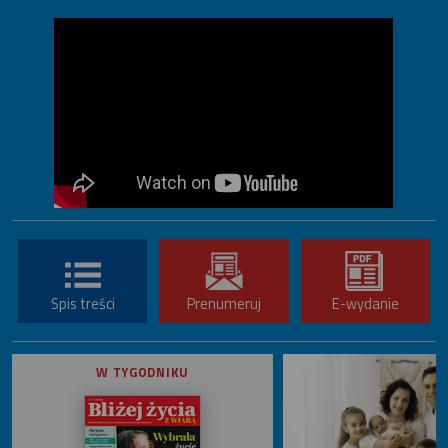
Spis treści
Prenumeruj
E-wydanie
W TYGODNIKU