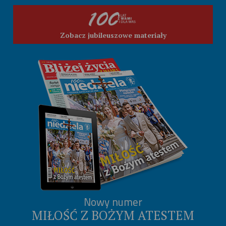
Zobacz jubileuszowe materiały
Nowy numer
MIŁOŚĆ Z BOŻYM ATESTEM