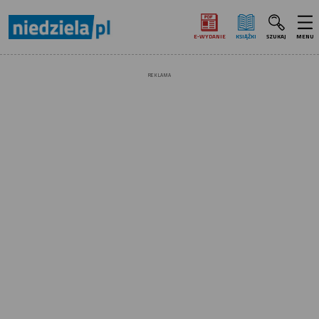
E‑WYDANIE
KSIĄŻKI
SZUKAJ
MENU
REKLAMA