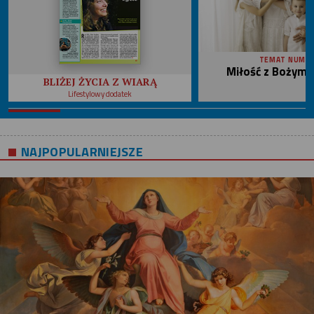
TEMAT NUME
Miłość z Bożym 
BLIŻEJ ŻYCIA Z WIARĄ
Lifestylowy dodatek
NAJPOPULARNIEJSZE