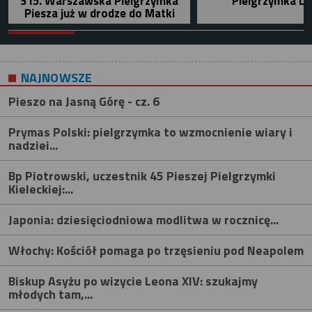
315. Warszawska Pielgrzymka
Pielgrzymka Le
Piesza już w drodze do Matki
NAJNOWSZE
Pieszo na Jasną Górę - cz. 6
Prymas Polski: pielgrzymka to wzmocnienie wiary i
nadziei...
Bp Piotrowski, uczestnik 45 Pieszej Pielgrzymki
Kieleckiej:...
Japonia: dziesięciodniowa modlitwa w rocznicę...
Włochy: Kościół pomaga po trzęsieniu pod Neapolem
Biskup Asyżu po wizycie Leona XIV: szukajmy
młodych tam,...