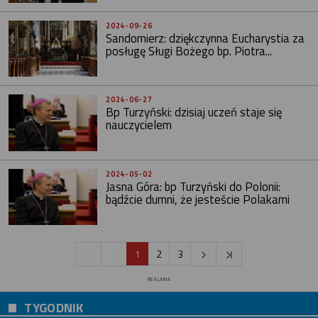
2024-09-26
Sandomierz: dziękczynna Eucharystia za
posługę Sługi Bożego bp. Piotra...
2024-06-27
Bp Turzyński: dzisiaj uczeń staje się
nauczycielem
2024-05-02
Jasna Góra: bp Turzyński do Polonii:
bądźcie dumni, że jesteście Polakami
1
2
3
REKLAMA
TYGODNIK