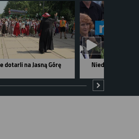
e dotarli na Jasną Górę
Niedziela w mieśc