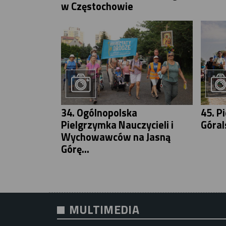
w Częstochowie
34. Ogólnopolska
45. P
Pielgrzymka Nauczycieli i
Góral
Wychowawców na Jasną
Górę...
MULTIMEDIA