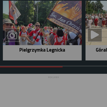
Pielgrzymka Legnicka
Góral
REKLAMA