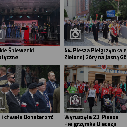
skie Śpiewanki
44. Piesza Pielgrzymka z
otyczne
Zielonej Góry na Jasną Gó
 i chwała Bohaterom!
Wyruszyła 23. Piesza
Pielgrzymka Diecezji