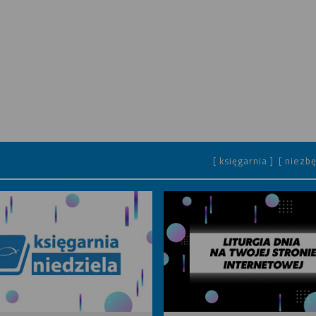
[ księgarnia ]
[ niezbę