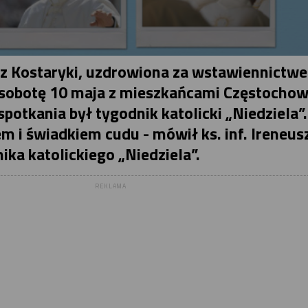
a z Kostaryki, uzdrowiona za wstawiennictw
w sobotę 10 maja z mieszkańcami Częstocho
potkania był tygodnik katolicki „Niedziela”.
em i świadkiem cudu - mówił ks. inf. Ireneus
ika katolickiego „Niedziela”.
REKLAMA