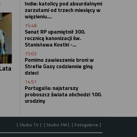
ę
Indie: katolicy pod absurdalnymi
zarzutami od trzech miesięcy w
więzieniu....
15:48
Senat RP upamiętnił 300.
rocznicę kanonizacji św.
Stanisława Kostki -...
15:03
Pomimo zawieszenia broni w
Strefie Gazy codziennie giną
Lata
dzieci
14:51
Portugalia: najstarszy
proboszcz świata obchodzi 100.
urodziny
[ Studio TV ]
[ Studio FM ]
[ Fotogalerie ]