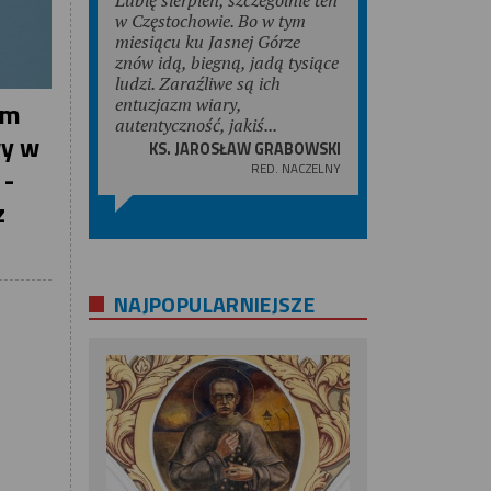
w Częstochowie. Bo w tym
miesiącu ku Jasnej Górze
znów idą, biegną, jadą tysiące
ludzi. Zaraźliwe są ich
entuzjazm wiary,
em
autentyczność, jakiś...
wy w
KS. JAROSŁAW GRABOWSKI
RED. NACZELNY
 -
z
NAJPOPULARNIEJSZE