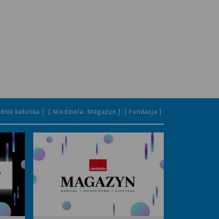
dnik katolika ]
[ Niedziela. Magazyn ]
[ Fundacja ]