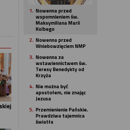
1.
Nowenna przed
wspomnieniem św.
Maksymiliana Marii
Kolbego
2.
Nowenna przed
Wniebowzięciem NMP
3.
Nowenna za
wstawiennictwem św.
Teresy Benedykty od
Krzyża
4.
Nie można być
apostołem, nie znając
Jezusa
skiej
5.
Przemienienie Pańskie.
Prawdziwa tajemnica
światła