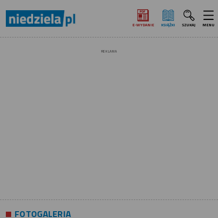
E‑WYDANIE
KSIĄŻKI
SZUKAJ
MENU
REKLAMA
FOTOGALERIA