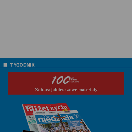
TYGODNIK
Zobacz jubileuszowe materiały