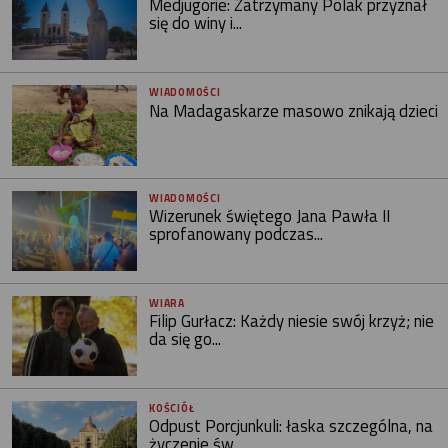
Medjugorie: Zatrzymany Polak przyznał
się do winy i...
WIADOMOŚCI
Na Madagaskarze masowo znikają dzieci
WIADOMOŚCI
Wizerunek świętego Jana Pawła II
sprofanowany podczas...
WIARA
Filip Gurłacz: Każdy niesie swój krzyż; nie
da się go...
KOŚCIÓŁ
Odpust Porcjunkuli: łaska szczególna, na
życzenie św....