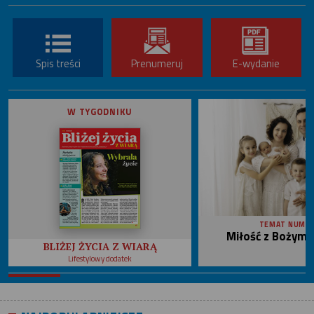
Spis treści
Prenumeruj
E-wydanie
W TYGODNIKU
TEMAT NUME
Miłość z Bożym 
BLIŻEJ ŻYCIA Z WIARĄ
Lifestylowy dodatek