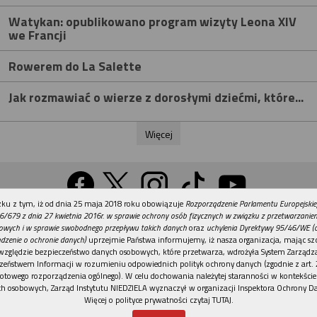
Watykan: opublikowano program wizyty Leona XIV
we Francji
Rowerem do La Salette
Jak rozmawiać o wierze z dorosłymi dziećmi, które...
Więcej
REKLAMA
ku z tym, iż od dnia 25 maja 2018 roku obowiązuje
Rozporządzenie Parlamentu Europejskie
Wersja na komputer
6/679 z dnia 27 kwietnia 2016r. w sprawie ochrony osób fizycznych w związku z przetwarzani
owych i w sprawie swobodnego przepływu takich danych
oraz
uchylenia Dyrektywy 95/46/WE (
dzenie o ochronie danych)
uprzejmie Państwa informujemy, iż nasza organizacja, mając szc
względzie bezpieczeństwo danych osobowych, które przetwarza, wdrożyła System Zarządz
Działy
Tematy
Kontakt
Reklama
Patronaty
zeństwem Informacji w rozumieniu odpowiednich polityk ochrony danych (zgodnie z art. 2
otowego rozporządzenia ogólnego). W celu dochowania należytej staranności w kontekście
Polityka prywatności
h osobowych, Zarząd Instytutu NIEDZIELA wyznaczył w organizacji Inspektora Ochrony D
Więcej o polityce prywatności czytaj TUTAJ
.