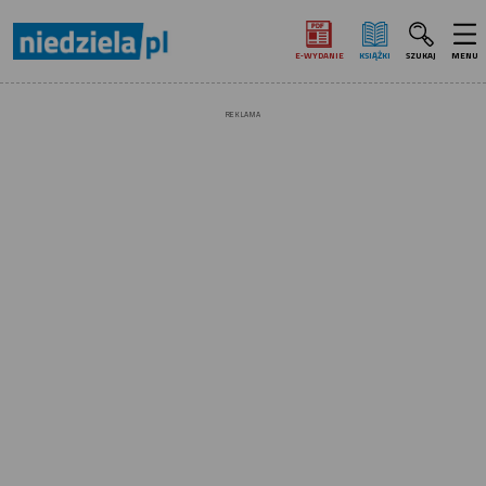
E‑WYDANIE
KSIĄŻKI
SZUKAJ
MENU
REKLAMA