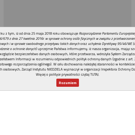
REKLAMA
ku z tym, iż od dnia 25 maja 2018 roku obowiązuje
Rozporządzenie Parlamentu Europejskie
6/679 z dnia 27 kwietnia 2016r. w sprawie ochrony osób fizycznych w związku z przetwarzani
owych i w sprawie swobodnego przepływu takich danych
oraz
uchylenia Dyrektywy 95/46/WE (
dzenie o ochronie danych)
uprzejmie Państwa informujemy, iż nasza organizacja, mając szc
względzie bezpieczeństwo danych osobowych, które przetwarza, wdrożyła System Zarządz
zeństwem Informacji w rozumieniu odpowiednich polityk ochrony danych (zgodnie z art. 2
otowego rozporządzenia ogólnego). W celu dochowania należytej staranności w kontekście
h osobowych, Zarząd Instytutu NIEDZIELA wyznaczył w organizacji Inspektora Ochrony D
Więcej o polityce prywatności czytaj TUTAJ
.
Rozumiem
Nowy numer
Dla Ciebie
Najnowsze
Wspieram