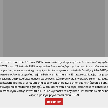
REKLAMA
ku z tym, iż od dnia 25 maja 2018 roku obowiązuje
Rozporządzenie Parlamentu Europejskie
6/679 z dnia 27 kwietnia 2016r. w sprawie ochrony osób fizycznych w związku z przetwarzani
owych i w sprawie swobodnego przepływu takich danych
oraz
uchylenia Dyrektywy 95/46/WE (
dzenie o ochronie danych)
uprzejmie Państwa informujemy, iż nasza organizacja, mając szc
względzie bezpieczeństwo danych osobowych, które przetwarza, wdrożyła System Zarządz
zeństwem Informacji w rozumieniu odpowiednich polityk ochrony danych (zgodnie z art. 2
otowego rozporządzenia ogólnego). W celu dochowania należytej staranności w kontekście
h osobowych, Zarząd Instytutu NIEDZIELA wyznaczył w organizacji Inspektora Ochrony D
Więcej o polityce prywatności czytaj TUTAJ
.
Rozumiem
Nowy numer
Dla Ciebie
Najnowsze
Wspieram