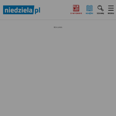
E‑WYDANIE
KSIĄŻKI
SZUKAJ
MENU
REKLAMA