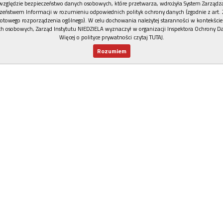
względzie bezpieczeństwo danych osobowych, które przetwarza, wdrożyła System Zarządz
zeństwem Informacji w rozumieniu odpowiednich polityk ochrony danych (zgodnie z art. 2
otowego rozporządzenia ogólnego). W celu dochowania należytej staranności w kontekście
h osobowych, Zarząd Instytutu NIEDZIELA wyznaczył w organizacji Inspektora Ochrony D
Więcej o polityce prywatności czytaj TUTAJ
.
Rozumiem
Nowy numer
Dla Ciebie
Najnowsze
Wspieram