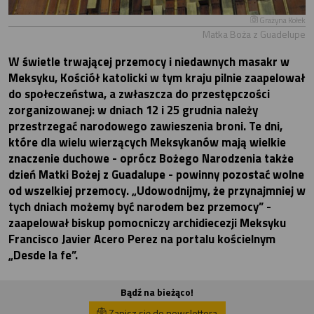
Grażyna Kołek
Matka Boża z Guadelupe
W świetle trwającej przemocy i niedawnych masakr w
Meksyku, Kościół katolicki w tym kraju pilnie zaapelował
do społeczeństwa, a zwłaszcza do przestępczości
zorganizowanej: w dniach 12 i 25 grudnia należy
przestrzegać narodowego zawieszenia broni. Te dni,
które dla wielu wierzących Meksykanów mają wielkie
znaczenie duchowe - oprócz Bożego Narodzenia także
dzień Matki Bożej z Guadalupe - powinny pozostać wolne
od wszelkiej przemocy. „Udowodnijmy, że przynajmniej w
tych dniach możemy być narodem bez przemocy” -
zaapelował biskup pomocniczy archidiecezji Meksyku
Francisco Javier Acero Perez na portalu kościelnym
„Desde la fe”.
Bądź na bieżąco!
Zapisz się do newslettera