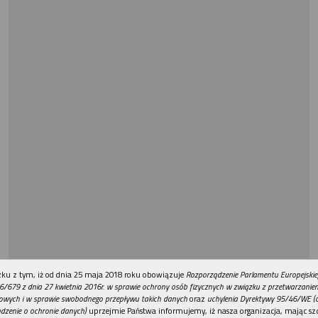
REKLAMA
ku z tym, iż od dnia 25 maja 2018 roku obowiązuje
Rozporządzenie Parlamentu Europejskie
6/679 z dnia 27 kwietnia 2016r. w sprawie ochrony osób fizycznych w związku z przetwarzani
owych i w sprawie swobodnego przepływu takich danych
oraz
uchylenia Dyrektywy 95/46/WE (
dzenie o ochronie danych)
uprzejmie Państwa informujemy, iż nasza organizacja, mając szc