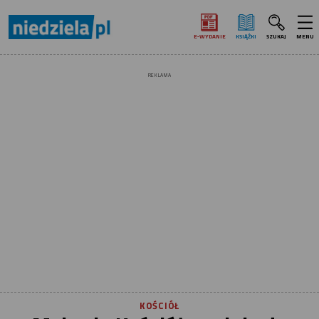
E‑WYDANIE
KSIĄŻKI
SZUKAJ
MENU
REKLAMA
KOŚCIÓŁ