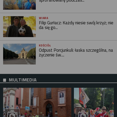
sprofanowany podczas...
WIARA
Filip Gurłacz: Każdy niesie swój krzyż; nie
da się go...
KOŚCIÓŁ
Odpust Porcjunkuli: łaska szczególna, na
życzenie św....
MULTIMEDIA