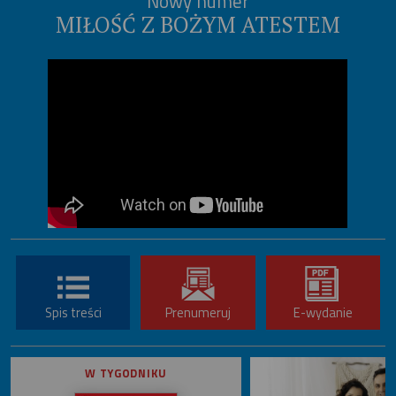
Nowy numer
MIŁOŚĆ Z BOŻYM ATESTEM
Spis treści
Prenumeruj
E-wydanie
W TYGODNIKU