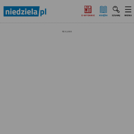
E‑WYDANIE
KSIĄŻKI
SZUKAJ
MENU
REKLAMA