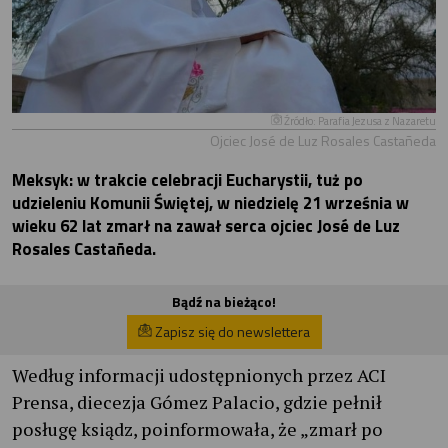
Źródło: Parafia Jezusa z Nazaretu
Ojciec José de Luz Rosales Castañeda
Meksyk: w trakcie celebracji Eucharystii, tuż po
udzieleniu Komunii Świętej, w niedzielę 21 września w
wieku 62 lat zmarł na zawał serca ojciec José de Luz
Rosales Castañeda.
Bądź na bieżąco!
Zapisz się do newslettera
Według informacji udostępnionych przez ACI
Prensa, diecezja Gómez Palacio, gdzie pełnił
posługę ksiądz, poinformowała, że ​​„zmarł po