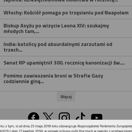
Włochy: Kościół pomaga po trzęsieniu pod Neapolem
Biskup Asyżu po wizycie Leona XIV: szukajmy
młodych tam,...
Indie: katolicy pod absurdalnymi zarzutami od
trzech...
Senat RP upamiętnił 300. rocznicę kanonizacji św....
Pomimo zawieszenia broni w Strefie Gazy
codziennie giną...
Więcej
REKLAMA
ku z tym, iż od dnia 25 maja 2018 roku obowiązuje
Rozporządzenie Parlamentu Europejskie
Wersja na komputer
6/679 z dnia 27 kwietnia 2016r. w sprawie ochrony osób fizycznych w związku z przetwarzani