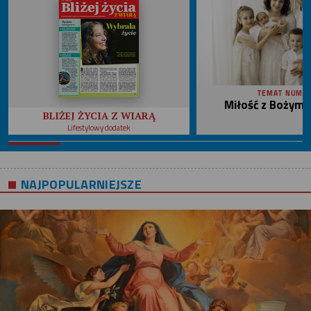
TEMAT NUME
Miłość z Bożym 
BLIŻEJ ŻYCIA Z WIARĄ
Lifestylowy dodatek
NAJPOPULARNIEJSZE