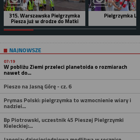
315. Warszawska Pielgrzymka
Pielgrzymka Le
Piesza już w drodze do Matki
NAJNOWSZE
07:19
W pobliżu Ziemi przeleci planetoida o rozmiarach
nawet do...
Pieszo na Jasną Górę - cz. 6
Prymas Polski: pielgrzymka to wzmocnienie wiary i
nadziei...
Bp Piotrowski, uczestnik 45 Pieszej Pielgrzymki
Kieleckiej:...
Japonia: dziesięciodniowa modlitwa w rocznicę...