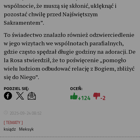
wspólnocie, że muszą się skłonić, uklęknąć i
pozostać chwilę przed Najświętszym
Sakramentem”.
To świadectwo znalazło również odzwierciedlenie
w jego wizytach we wspólnotach parafialnych,
gdzie często spędzał długie godziny na adoracji. De
la Rosa stwierdził, że to poświęcenie „pomogło
wielu ludziom odbudować relację z Bogiem, zbliżyć
się do Niego”.
PODZIEL SIĘ:
OCEŃ:
+124
-2
2025-09-24 08:52
[ TEMATY ]
ksiądz
Meksyk