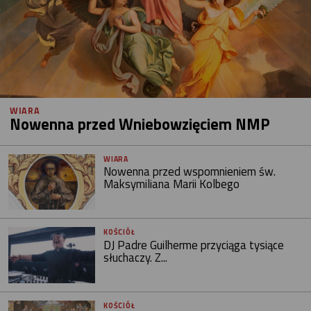
WIARA
Nowenna przed Wniebowzięciem NMP
WIARA
Nowenna przed wspomnieniem św.
Maksymiliana Marii Kolbego
KOŚCIÓŁ
DJ Padre Guilherme przyciąga tysiące
słuchaczy. Z...
KOŚCIÓŁ