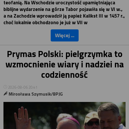
teofanią. Na Wschodzie uroczystość upamiętniająca
biblijne wydarzenie na górze Tabor pojawiła się w VI w.,
a na Zachodzie wprowadził ją papież Kalikst III w 1457 r.,
choć lokalnie obchodzono je już w VII w
Więcej ...
Prymas Polski: pielgrzymka to
wzmocnienie wiary i nadziei na
codzienność
2026-08-06 20:41
Mirosława Szymusik/BPJG