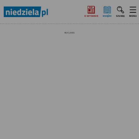
E‑WYDANIE
KSIĄŻKI
SZUKAJ
MENU
REKLAMA