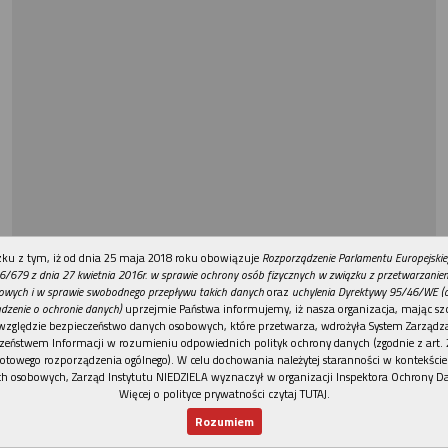
REKLAMA
ku z tym, iż od dnia 25 maja 2018 roku obowiązuje
Rozporządzenie Parlamentu Europejskie
6/679 z dnia 27 kwietnia 2016r. w sprawie ochrony osób fizycznych w związku z przetwarzani
owych i w sprawie swobodnego przepływu takich danych
oraz
uchylenia Dyrektywy 95/46/WE (
dzenie o ochronie danych)
uprzejmie Państwa informujemy, iż nasza organizacja, mając szc
względzie bezpieczeństwo danych osobowych, które przetwarza, wdrożyła System Zarządz
zeństwem Informacji w rozumieniu odpowiednich polityk ochrony danych (zgodnie z art. 2
otowego rozporządzenia ogólnego). W celu dochowania należytej staranności w kontekście
h osobowych, Zarząd Instytutu NIEDZIELA wyznaczył w organizacji Inspektora Ochrony D
Więcej o polityce prywatności czytaj TUTAJ
.
Rozumiem
Nowy numer
Dla Ciebie
Najnowsze
Wspieram