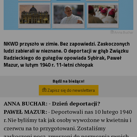
Anna Buchar
NKWD przyszło w zimie. Bez zapowiedzi. Zaskoczonych
ludzi zabierali w nieznane. O deportacji w głąb Związku
Radzieckiego do gułagów opowiada Sybirak, Paweł
Mazur, w lutym 1940 r. 11-letni chłopak
Bądź na bieżąco!
Zapisz się do newslettera
ANNA BUCHAR:
- Dzień deportacji?
PAWEŁ MAZUR:
- Deportowali nas 10 lutego 1940
r. Nie byliśmy tak jak osoby wywożone w kwietniu i
czerwcu na to przygotowani. Zostaliśmy
zaskoczeni nocą, zmuszeni do porzucenia swoich