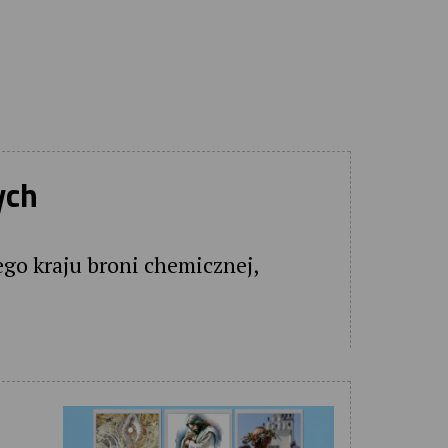
ych
ego kraju broni chemicznej,