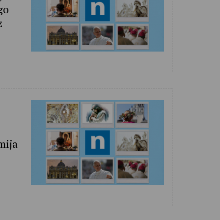
go
z
mija