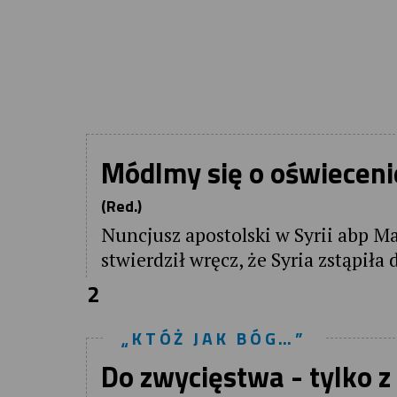
Módlmy się o oświecen
(Red.)
Nuncjusz apostolski w Syrii abp Ma
stwierdził wręcz, że Syria zstąpiła 
2
„KTÓŻ JAK BÓG…”
Do zwycięstwa - tylko z