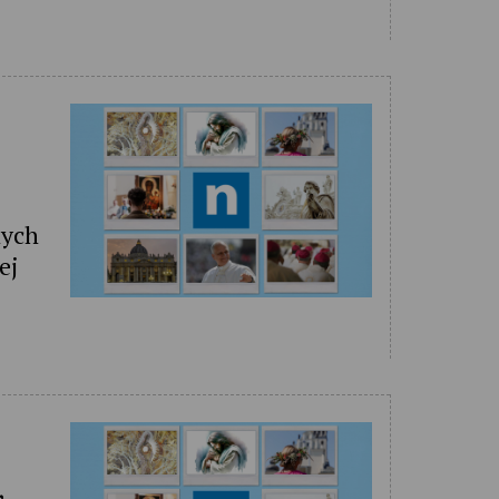
nych
ej
,