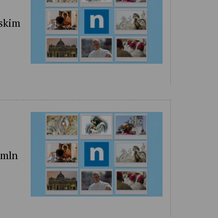
lskim
 mln