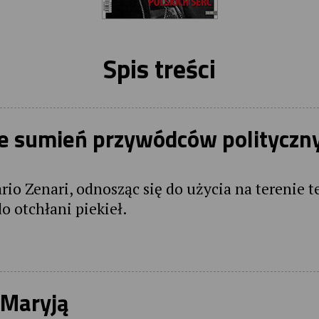
Spis treści
ie sumień przywódców polityczn
rio Zenari, odnosząc się do użycia na terenie t
do otchłani piekieł.
 Maryją