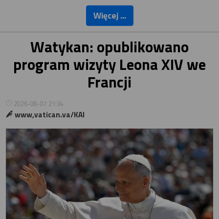
Więcej ...
Watykan: opublikowano
program wizyty Leona XIV we
Francji
2026-08-07 21:34
www,vatican.va/KAI