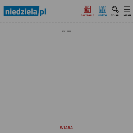
E‑WYDANIE
KSIĄŻKI
SZUKAJ
MENU
REKLAMA
WIARA