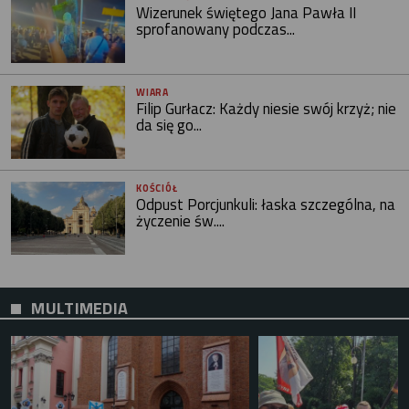
Wizerunek świętego Jana Pawła II
sprofanowany podczas...
WIARA
Filip Gurłacz: Każdy niesie swój krzyż; nie
da się go...
KOŚCIÓŁ
Odpust Porcjunkuli: łaska szczególna, na
życzenie św....
MULTIMEDIA