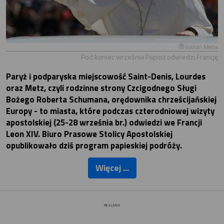
Vatican Media
Pod koniec września Papież odwiedzi Francję
Paryż i podparyska miejscowość Saint-Denis, Lourdes
oraz Metz, czyli rodzinne strony Czcigodnego Sługi
Bożego Roberta Schumana, orędownika chrześcijańskiej
Europy - to miasta, które podczas czterodniowej wizyty
apostolskiej (25-28 września br.) odwiedzi we Francji
Leon XIV. Biuro Prasowe Stolicy Apostolskiej
opublikowało dziś program papieskiej podróży.
Więcej ...
REKLAMA