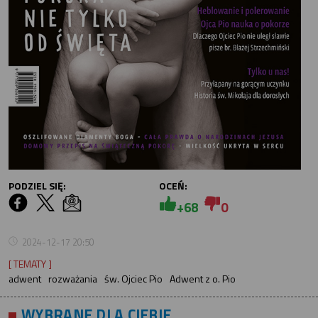
PODZIEL SIĘ:
OCEŃ:
+68
0
2024-12-17 20:50
[ TEMATY ]
adwent
rozważania
św. Ojciec Pio
Adwent z o. Pio
WYBRANE DLA CIEBIE