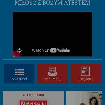
MIŁOŚĆ Z BOŻYM ATESTEM
Spis treści
Prenumeruj
E-wydanie
W TYGODNIKU