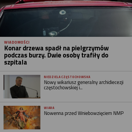
WIADOMOŚCI
Konar drzewa spadł na pielgrzymów
podczas burzy. Dwie osoby trafiły do
szpitala
NIEDZIELA CZĘSTOCHOWSKA
Nowy wikariusz generalny archidiecezji
częstochowskiej i...
WIARA
Nowenna przed Wniebowzięciem NMP