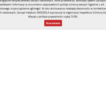
względzie bezpieczeństwo danych osobowych, które przetwarza, wdrożyła System Zarządz
zeństwem Informacji w rozumieniu odpowiednich polityk ochrony danych (zgodnie z art. 2
otowego rozporządzenia ogólnego). W celu dochowania należytej staranności w kontekście
h osobowych, Zarząd Instytutu NIEDZIELA wyznaczył w organizacji Inspektora Ochrony D
Więcej o polityce prywatności czytaj TUTAJ
.
Rozumiem
Nowy numer
Dla Ciebie
Najnowsze
Wspieram