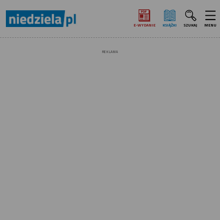
E‑WYDANIE
KSIĄŻKI
SZUKAJ
MENU
REKLAMA