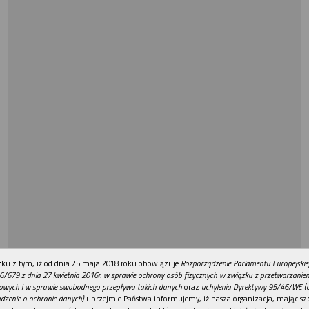
REKLAMA
ku z tym, iż od dnia 25 maja 2018 roku obowiązuje
Rozporządzenie Parlamentu Europejskie
6/679 z dnia 27 kwietnia 2016r. w sprawie ochrony osób fizycznych w związku z przetwarzani
owych i w sprawie swobodnego przepływu takich danych
oraz
uchylenia Dyrektywy 95/46/WE (
dzenie o ochronie danych)
uprzejmie Państwa informujemy, iż nasza organizacja, mając szc