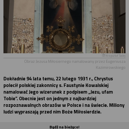
Krzysztof Tadej
Obraz Jezusa Miłosiernego namalowany przez Eugeniusza
Kazimirowskiego
Dokładnie 94 lata temu, 22 lutego 1931 r., Chrystus
polecił polskiej zakonnicy s. Faustynie Kowalskiej
namalować Jego wizerunek z podpisem „Jezu, ufam
Tobie”. Obecnie jest on jednym z najbardziej
rozpoznawalnych obrazów w Polsce i na świecie. Miliony
ludzi wypraszają przed nim Boże Miłosierdzie.
Bądź na bieżąco!