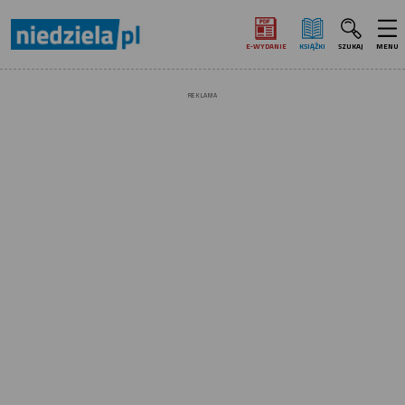
E‑WYDANIE
KSIĄŻKI
SZUKAJ
MENU
REKLAMA