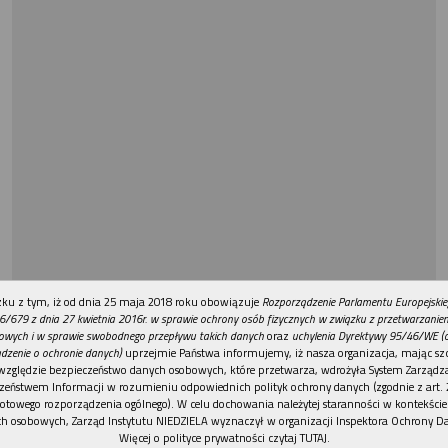
REKLAMA
ku z tym, iż od dnia 25 maja 2018 roku obowiązuje
Rozporządzenie Parlamentu Europejskie
6/679 z dnia 27 kwietnia 2016r. w sprawie ochrony osób fizycznych w związku z przetwarzani
owych i w sprawie swobodnego przepływu takich danych
oraz
uchylenia Dyrektywy 95/46/WE (
dzenie o ochronie danych)
uprzejmie Państwa informujemy, iż nasza organizacja, mając szc
względzie bezpieczeństwo danych osobowych, które przetwarza, wdrożyła System Zarządz
zeństwem Informacji w rozumieniu odpowiednich polityk ochrony danych (zgodnie z art. 2
otowego rozporządzenia ogólnego). W celu dochowania należytej staranności w kontekście
h osobowych, Zarząd Instytutu NIEDZIELA wyznaczył w organizacji Inspektora Ochrony D
Więcej o polityce prywatności czytaj TUTAJ
.