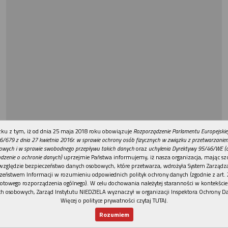
REKLAMA
ku z tym, iż od dnia 25 maja 2018 roku obowiązuje
Rozporządzenie Parlamentu Europejskie
6/679 z dnia 27 kwietnia 2016r. w sprawie ochrony osób fizycznych w związku z przetwarzani
owych i w sprawie swobodnego przepływu takich danych
oraz
uchylenia Dyrektywy 95/46/WE (
dzenie o ochronie danych)
uprzejmie Państwa informujemy, iż nasza organizacja, mając szc
względzie bezpieczeństwo danych osobowych, które przetwarza, wdrożyła System Zarządz
zeństwem Informacji w rozumieniu odpowiednich polityk ochrony danych (zgodnie z art. 2
otowego rozporządzenia ogólnego). W celu dochowania należytej staranności w kontekście
h osobowych, Zarząd Instytutu NIEDZIELA wyznaczył w organizacji Inspektora Ochrony D
Więcej o polityce prywatności czytaj TUTAJ
.
Rozumiem
Nowy numer
Dla Ciebie
Najnowsze
Wspieram