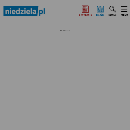
E‑WYDANIE
KSIĄŻKI
SZUKAJ
MENU
REKLAMA