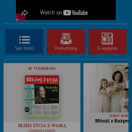
Spis treści
Prenumeruj
E-wydanie
W TYGODNIKU
TEMAT NUME
Miłość z Bożym 
BLIŻEJ ŻYCIA Z WIARĄ
Lifestylowy dodatek