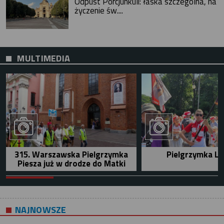
Odpust Porcjunkuli: łaska szczególna, na
życzenie św....
MULTIMEDIA
315. Warszawska Pielgrzymka
Pielgrzymka Le
Piesza już w drodze do Matki
NAJNOWSZE