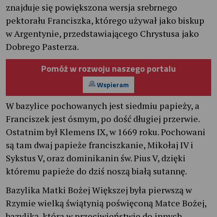
znajduje się powiększona wersja srebrnego
pektorału Franciszka, którego używał jako biskup
w Argentynie, przedstawiającego Chrystusa jako
Dobrego Pasterza.
Pomóż w rozwoju naszego portalu
Wspieram
W bazylice pochowanych jest siedmiu papieży, a
Franciszek jest ósmym, po dość długiej przerwie.
Ostatnim był Klemens IX, w 1669 roku. Pochowani
są tam dwaj papieże franciszkanie, Mikołaj IV i
Sykstus V, oraz dominikanin św. Pius V, dzięki
któremu papieże do dziś noszą białą sutannę.
Bazylika Matki Bożej Większej była pierwszą w
Rzymie wielką świątynią poświęconą Matce Bożej,
bazyliką, która w przeciwieństwie do innych