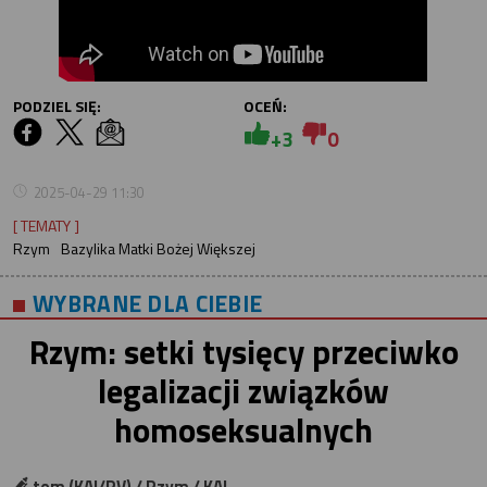
PODZIEL SIĘ:
OCEŃ:
+3
0
2025-04-29 11:30
[ TEMATY ]
Rzym
Bazylika Matki Bożej Większej
WYBRANE DLA CIEBIE
Rzym: setki tysięcy przeciwko
legalizacji związków
homoseksualnych
tom (KAI/RV) / Rzym / KAI