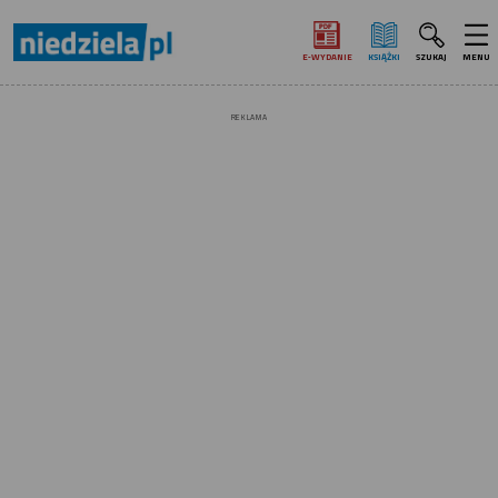
E‑WYDANIE
KSIĄŻKI
SZUKAJ
MENU
REKLAMA