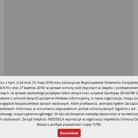
REKLAMA
ku z tym, iż od dnia 25 maja 2018 roku obowiązuje
Rozporządzenie Parlamentu Europejskie
6/679 z dnia 27 kwietnia 2016r. w sprawie ochrony osób fizycznych w związku z przetwarzani
owych i w sprawie swobodnego przepływu takich danych
oraz
uchylenia Dyrektywy 95/46/WE (
dzenie o ochronie danych)
uprzejmie Państwa informujemy, iż nasza organizacja, mając szc
względzie bezpieczeństwo danych osobowych, które przetwarza, wdrożyła System Zarządz
zeństwem Informacji w rozumieniu odpowiednich polityk ochrony danych (zgodnie z art. 2
otowego rozporządzenia ogólnego). W celu dochowania należytej staranności w kontekście
h osobowych, Zarząd Instytutu NIEDZIELA wyznaczył w organizacji Inspektora Ochrony D
Więcej o polityce prywatności czytaj TUTAJ
.
Rozumiem
Nowy numer
Dla Ciebie
Najnowsze
Wspieram