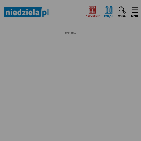
E‑WYDANIE
KSIĄŻKI
SZUKAJ
MENU
REKLAMA