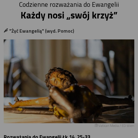
Codzienne rozważania do Ewangelii
Każdy nosi „swój krzyż”
"Żyć Ewangelią" (wyd. Pomoc)
Vatican Media / ED Wien
Rozważania do Ewangelii Łk 14, 25-33.