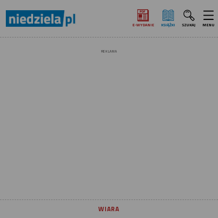
E‑WYDANIE
KSIĄŻKI
SZUKAJ
MENU
REKLAMA
WIARA