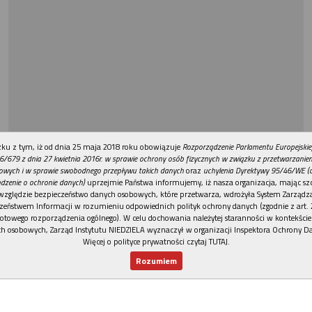
REKLAMA
ku z tym, iż od dnia 25 maja 2018 roku obowiązuje
Rozporządzenie Parlamentu Europejskie
6/679 z dnia 27 kwietnia 2016r. w sprawie ochrony osób fizycznych w związku z przetwarzani
owych i w sprawie swobodnego przepływu takich danych
oraz
uchylenia Dyrektywy 95/46/WE (
dzenie o ochronie danych)
uprzejmie Państwa informujemy, iż nasza organizacja, mając szc
względzie bezpieczeństwo danych osobowych, które przetwarza, wdrożyła System Zarządz
zeństwem Informacji w rozumieniu odpowiednich polityk ochrony danych (zgodnie z art. 2
otowego rozporządzenia ogólnego). W celu dochowania należytej staranności w kontekście
h osobowych, Zarząd Instytutu NIEDZIELA wyznaczył w organizacji Inspektora Ochrony D
Więcej o polityce prywatności czytaj TUTAJ
.
Rozumiem
Nowy numer
Dla Ciebie
Najnowsze
Wspieram