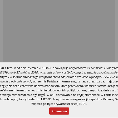
REKLAMA
ku z tym, iż od dnia 25 maja 2018 roku obowiązuje
Rozporządzenie Parlamentu Europejskie
6/679 z dnia 27 kwietnia 2016r. w sprawie ochrony osób fizycznych w związku z przetwarzani
owych i w sprawie swobodnego przepływu takich danych
oraz
uchylenia Dyrektywy 95/46/WE (
dzenie o ochronie danych)
uprzejmie Państwa informujemy, iż nasza organizacja, mając szc
względzie bezpieczeństwo danych osobowych, które przetwarza, wdrożyła System Zarządz
zeństwem Informacji w rozumieniu odpowiednich polityk ochrony danych (zgodnie z art. 2
otowego rozporządzenia ogólnego). W celu dochowania należytej staranności w kontekście
h osobowych, Zarząd Instytutu NIEDZIELA wyznaczył w organizacji Inspektora Ochrony D
Więcej o polityce prywatności czytaj TUTAJ
.
Rozumiem
Nowy numer
Dla Ciebie
Najnowsze
Wspieram