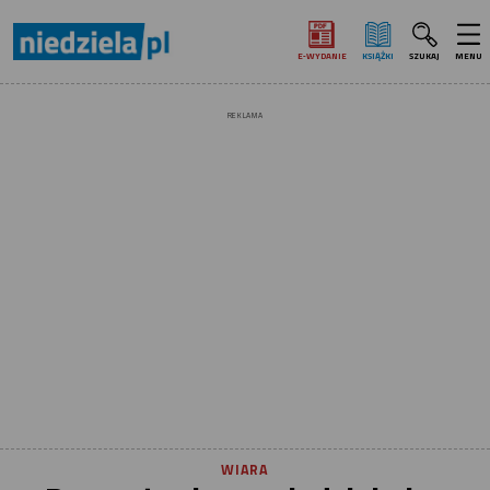
E‑WYDANIE
KSIĄŻKI
SZUKAJ
MENU
REKLAMA
WIARA