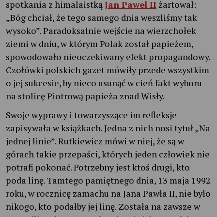
spotkania z himalaistką
Jan Paweł II
żartował:
„Bóg chciał, że tego samego dnia weszliśmy tak
wysoko”. Paradoksalnie wejście na wierzchołek
ziemi w dniu, w którym Polak został papieżem,
spowodowało nieoczekiwany efekt propagandowy.
Czołówki polskich gazet mówiły przede wszystkim
o jej sukcesie, by nieco usunąć w cień fakt wyboru
na stolicę Piotrową papieża znad Wisły.
Swoje wyprawy i towarzyszące im refleksje
zapisywała w książkach. Jedna z nich nosi tytuł „Na
jednej linie”. Rutkiewicz mówi w niej, że są w
górach takie przepaści, których jeden człowiek nie
potrafi pokonać. Potrzebny jest ktoś drugi, kto
poda linę. Tamtego pamiętnego dnia, 13 maja 1992
roku, w rocznicę zamachu na Jana Pawła II, nie było
nikogo, kto podałby jej linę. Została na zawsze w