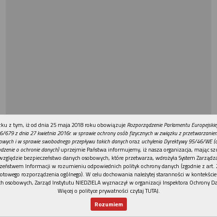
REKLAMA
ku z tym, iż od dnia 25 maja 2018 roku obowiązuje
Rozporządzenie Parlamentu Europejskie
6/679 z dnia 27 kwietnia 2016r. w sprawie ochrony osób fizycznych w związku z przetwarzani
owych i w sprawie swobodnego przepływu takich danych
oraz
uchylenia Dyrektywy 95/46/WE (
dzenie o ochronie danych)
uprzejmie Państwa informujemy, iż nasza organizacja, mając szc
względzie bezpieczeństwo danych osobowych, które przetwarza, wdrożyła System Zarządz
zeństwem Informacji w rozumieniu odpowiednich polityk ochrony danych (zgodnie z art. 2
otowego rozporządzenia ogólnego). W celu dochowania należytej staranności w kontekście
h osobowych, Zarząd Instytutu NIEDZIELA wyznaczył w organizacji Inspektora Ochrony D
Więcej o polityce prywatności czytaj TUTAJ
.
Rozumiem
Nowy numer
Dla Ciebie
Najnowsze
Wspieram