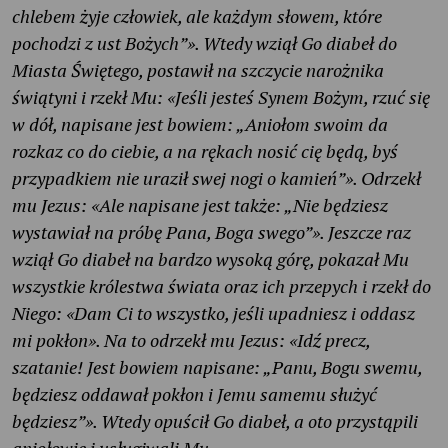
chlebem żyje człowiek, ale każdym słowem, które
pochodzi z ust Bożych”». Wtedy wziął Go diabeł do
Miasta Świętego, postawił na szczycie narożnika
świątyni i rzekł Mu: «Jeśli jesteś Synem Bożym, rzuć się
w dół, napisane jest bowiem: „Aniołom swoim da
rozkaz co do ciebie, a na rękach nosić cię będą, byś
przypadkiem nie uraził swej nogi o kamień”». Odrzekł
mu Jezus: «Ale napisane jest także: „Nie będziesz
wystawiał na próbę Pana, Boga swego”». Jeszcze raz
wziął Go diabeł na bardzo wysoką górę, pokazał Mu
wszystkie królestwa świata oraz ich przepych i rzekł do
Niego: «Dam Ci to wszystko, jeśli upadniesz i oddasz
mi pokłon». Na to odrzekł mu Jezus: «Idź precz,
szatanie! Jest bowiem napisane: „Panu, Bogu swemu,
będziesz oddawał pokłon i Jemu samemu służyć
będziesz”». Wtedy opuścił Go diabeł, a oto przystąpili