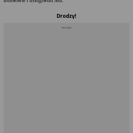
aniołowie i usługiwali Mu.
Drodzy!
REKLAMA