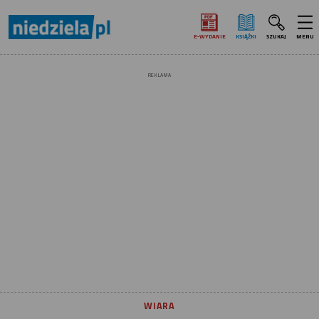
E‑WYDANIE
KSIĄŻKI
SZUKAJ
MENU
REKLAMA
WIARA