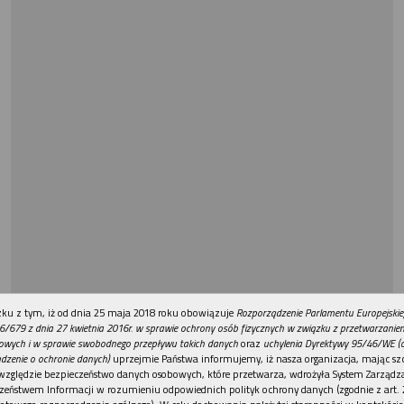
REKLAMA
ku z tym, iż od dnia 25 maja 2018 roku obowiązuje
Rozporządzenie Parlamentu Europejskie
6/679 z dnia 27 kwietnia 2016r. w sprawie ochrony osób fizycznych w związku z przetwarzani
owych i w sprawie swobodnego przepływu takich danych
oraz
uchylenia Dyrektywy 95/46/WE (
dzenie o ochronie danych)
uprzejmie Państwa informujemy, iż nasza organizacja, mając szc
względzie bezpieczeństwo danych osobowych, które przetwarza, wdrożyła System Zarządz
zeństwem Informacji w rozumieniu odpowiednich polityk ochrony danych (zgodnie z art. 2