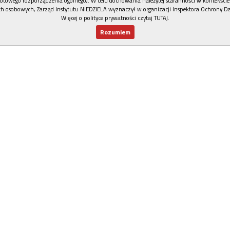
otowego rozporządzenia ogólnego). W celu dochowania należytej staranności w kontekście
h osobowych, Zarząd Instytutu NIEDZIELA wyznaczył w organizacji Inspektora Ochrony D
Więcej o polityce prywatności czytaj TUTAJ
.
Rozumiem
Nowy numer
Dla Ciebie
Najnowsze
Wspieram