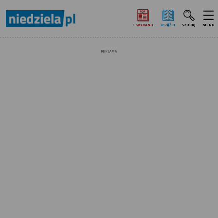
E‑WYDANIE
KSIĄŻKI
SZUKAJ
MENU
REKLAMA