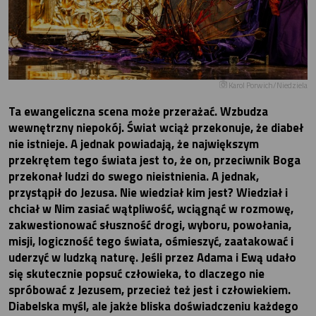
Karol Porwich/Niedziela
Ta ewangeliczna scena może przerażać. Wzbudza
wewnętrzny niepokój. Świat wciąż przekonuje, że diabeł
nie istnieje. A jednak powiadają, że największym
przekrętem tego świata jest to, że on, przeciwnik Boga
przekonał ludzi do swego nieistnienia. A jednak,
przystąpił do Jezusa. Nie wiedział kim jest? Wiedział i
chciał w Nim zasiać wątpliwość, wciągnąć w rozmowę,
zakwestionować słuszność drogi, wyboru, powołania,
misji, logiczność tego świata, ośmieszyć, zaatakować i
uderzyć w ludzką naturę. Jeśli przez Adama i Ewą udało
się skutecznie popsuć człowieka, to dlaczego nie
spróbować z Jezusem, przecież też jest i człowiekiem.
Diabelska myśl, ale jakże bliska doświadczeniu każdego