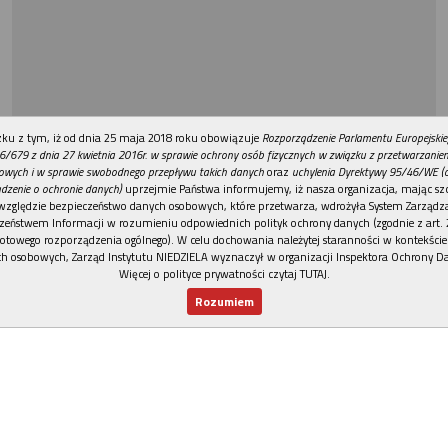
REKLAMA
ku z tym, iż od dnia 25 maja 2018 roku obowiązuje
Rozporządzenie Parlamentu Europejskie
6/679 z dnia 27 kwietnia 2016r. w sprawie ochrony osób fizycznych w związku z przetwarzani
owych i w sprawie swobodnego przepływu takich danych
oraz
uchylenia Dyrektywy 95/46/WE (
dzenie o ochronie danych)
uprzejmie Państwa informujemy, iż nasza organizacja, mając szc
względzie bezpieczeństwo danych osobowych, które przetwarza, wdrożyła System Zarządz
zeństwem Informacji w rozumieniu odpowiednich polityk ochrony danych (zgodnie z art. 2
otowego rozporządzenia ogólnego). W celu dochowania należytej staranności w kontekście
h osobowych, Zarząd Instytutu NIEDZIELA wyznaczył w organizacji Inspektora Ochrony D
Więcej o polityce prywatności czytaj TUTAJ
.
Rozumiem
Nowy numer
Dla Ciebie
Najnowsze
Wspieram