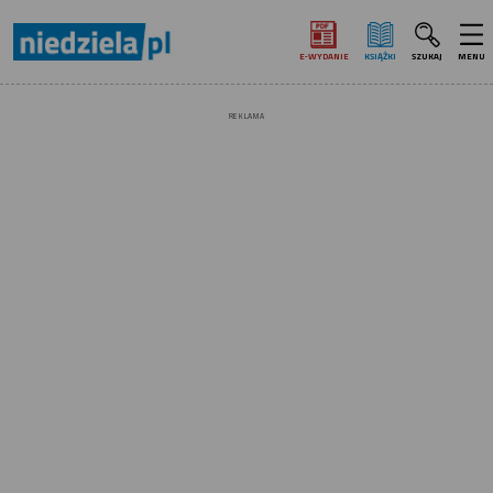
E‑WYDANIE
KSIĄŻKI
SZUKAJ
MENU
REKLAMA