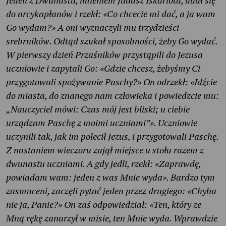
Jeden z Dwunastu, imieniem Judasz Iskariota, udał się
do arcykapłanów i rzekł: «Co chcecie mi dać, a ja wam
Go wydam?» A oni wyznaczyli mu trzydzieści
srebrników. Odtąd szukał sposobności, żeby Go wydać.
W pierwszy dzień Przaśników przystąpili do Jezusa
uczniowie i zapytali Go: «Gdzie chcesz, żebyśmy Ci
przygotowali spożywanie Paschy?» On odrzekł: «Idźcie
do miasta, do znanego nam człowieka i powiedzcie mu:
„Nauczyciel mówi: Czas mój jest bliski; u ciebie
urządzam Paschę z moimi uczniami”». Uczniowie
uczynili tak, jak im polecił Jezus, i przygotowali Paschę.
Z nastaniem wieczoru zajął miejsce u stołu razem z
dwunastu uczniami. A gdy jedli, rzekł: «Zaprawdę,
powiadam wam: jeden z was Mnie wyda». Bardzo tym
zasmuceni, zaczęli pytać jeden przez drugiego: «Chyba
nie ja, Panie?» On zaś odpowiedział: «Ten, który ze
Mną rękę zanurzył w misie, ten Mnie wyda. Wprawdzie