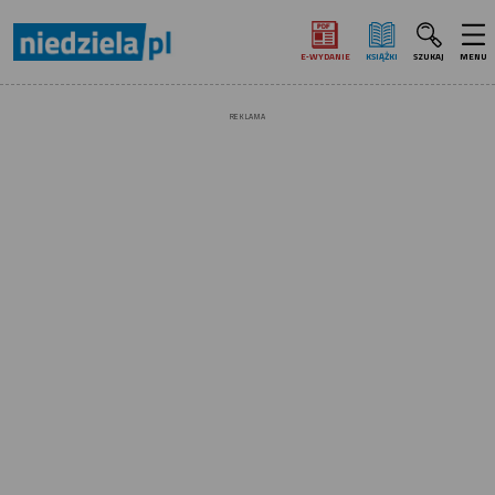
E‑WYDANIE
KSIĄŻKI
SZUKAJ
MENU
REKLAMA