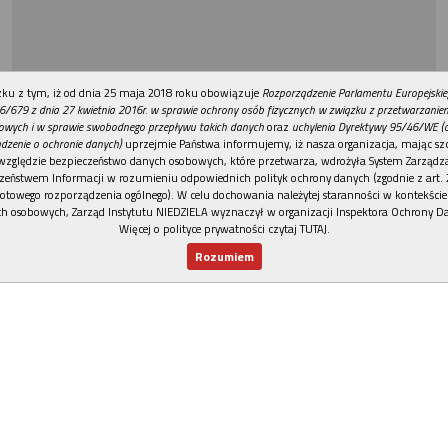
REKLAMA
ku z tym, iż od dnia 25 maja 2018 roku obowiązuje
Rozporządzenie Parlamentu Europejskie
6/679 z dnia 27 kwietnia 2016r. w sprawie ochrony osób fizycznych w związku z przetwarzani
owych i w sprawie swobodnego przepływu takich danych
oraz
uchylenia Dyrektywy 95/46/WE (
dzenie o ochronie danych)
uprzejmie Państwa informujemy, iż nasza organizacja, mając szc
względzie bezpieczeństwo danych osobowych, które przetwarza, wdrożyła System Zarządz
zeństwem Informacji w rozumieniu odpowiednich polityk ochrony danych (zgodnie z art. 2
otowego rozporządzenia ogólnego). W celu dochowania należytej staranności w kontekście
h osobowych, Zarząd Instytutu NIEDZIELA wyznaczył w organizacji Inspektora Ochrony D
Więcej o polityce prywatności czytaj TUTAJ
.
Rozumiem
Nowy numer
Dla Ciebie
Najnowsze
Wspieram